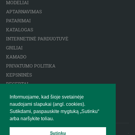
MODELIAI
APTARNAVIMAS
PATARIMAI
KATALOGAS
INTERNETINĖ PARDUOTUVĖ
GRILIAI
KAMADO
PRIVATUMO POLITIKA
KEPSNINĖS
RECEPTAI
ARCTIC SPA BASEINAI
Informuojame, kad šioje svetainėje
ATSAKOMYBĖS APRIBOJIMAS
naudojami slapukai (angl. cookies).
BIGGREENEGG.EU
Sutikdami, paspauskite mygtuką „Sutinku“
arba naršykite toliau.
2010 - 2025 © BIG GREEN EGG
.
Sutinku