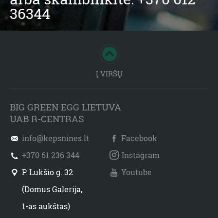
36344
Į VIRŠŲ
BIG GREEN EGG LIETUVA
UAB R-CENTRAS
info@kepsnines.lt
Facebook
+370 61 236 344
Instagram
P. Lukšio g. 32
Youtube
(Domus Galerija,
1-as aukštas)