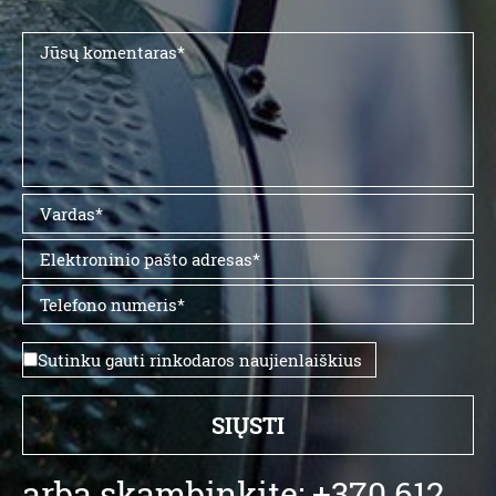
Sutinku gauti rinkodaros naujienlaiškius
arba skambinkite: +370 612