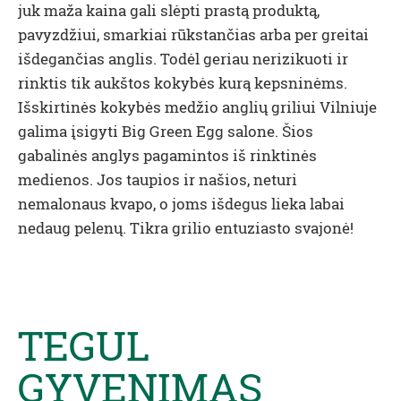
juk maža kaina gali slėpti prastą produktą,
pavyzdžiui, smarkiai rūkstančias arba per greitai
išdegančias anglis. Todėl geriau nerizikuoti ir
rinktis tik aukštos kokybės kurą kepsninėms.
Išskirtinės kokybės medžio anglių griliui Vilniuje
galima įsigyti Big Green Egg salone. Šios
gabalinės anglys pagamintos iš rinktinės
medienos. Jos taupios ir našios, neturi
nemalonaus kvapo, o joms išdegus lieka labai
nedaug pelenų. Tikra grilio entuziasto svajonė!
TEGUL
GYVENIMAS