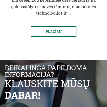
Big Green Egg kepsninėje dera geriausia, ką
gali pasiūlyti senovės išmintis, šiuolaikinės
technologijos ir …
PLAČIAU
REIKALINGA PAPILDOMA
INFORMACIJA?
KLAUSKITE MŪSŲ
DABAR!