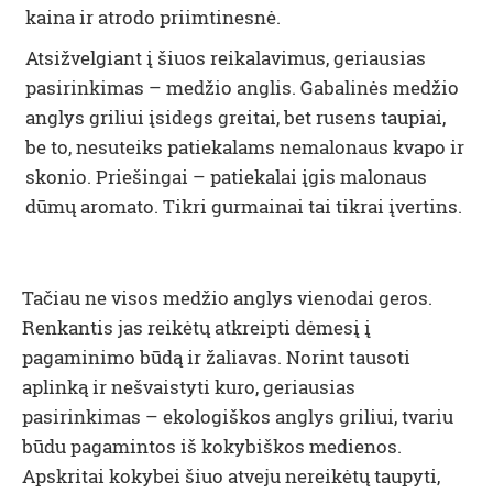
kaina ir atrodo priimtinesnė.
Atsižvelgiant į šiuos reikalavimus, geriausias
pasirinkimas – medžio anglis. Gabalinės medžio
anglys griliui įsidegs greitai, bet rusens taupiai,
be to, nesuteiks patiekalams nemalonaus kvapo ir
skonio. Priešingai – patiekalai įgis malonaus
dūmų aromato. Tikri gurmainai tai tikrai įvertins.
Tačiau ne visos medžio anglys vienodai geros.
Renkantis jas reikėtų atkreipti dėmesį į
pagaminimo būdą ir žaliavas. Norint tausoti
aplinką ir nešvaistyti kuro, geriausias
pasirinkimas – ekologiškos anglys griliui, tvariu
būdu pagamintos iš kokybiškos medienos.
Apskritai kokybei šiuo atveju nereikėtų taupyti,