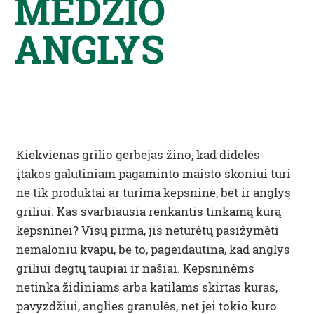
MEDŽIO
ANGLYS
Kiekvienas grilio gerbėjas žino, kad didelės
įtakos galutiniam pagaminto maisto skoniui turi
ne tik produktai ar turima kepsninė, bet ir anglys
griliui. Kas svarbiausia renkantis tinkamą kurą
kepsninei? Visų pirma, jis neturėtų pasižymėti
nemaloniu kvapu, be to, pageidautina, kad anglys
griliui degtų taupiai ir našiai. Kepsninėms
netinka židiniams arba katilams skirtas kuras,
pavyzdžiui, anglies granulės, net jei tokio kuro