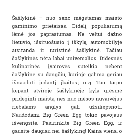
Šašlykinė – nuo seno mėgstamas maisto
gaminimo prietaisas. Didelį populiarumą
lėmė jos paprastumas. Ne veltui dažno
lietuvio, išsiruošusio į iškylą, automobilyje
atsiranda ir turistinė šašlykinė. Tačiau
šašlykinės nėra labai universalios. Didesnės
kulinarinės įvairovės suteikia nebent
šašlykinė su dangčiu, kurioje galima geriau
išnaudoti judantį įkaitusį orą. Tuo tarpu
kepant atviroje šašlykinėje kyla grėsmė
prideginti maistą, nes nuo mėsos nuvarvėjus
riebalams anglys gali užsiliepsnoti.
Naudodami Big Green Egg tokio pavojaus
išvengsite. Pasirinkite Big Green Egg, ir
gausite daugiau nei šašlykinę! Kaina viena, o