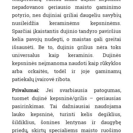
nepadovanos geriausio maisto gaminimo
potyrio, nes dujiniai griliai daugeliu savybių
nusileidžia keraminėms kepsninėms.
Sparčiai įkaistantis dujinio tandyro paviršius
kelia pavojų nudegti, o maistas gali greitai
išsausėti. Be to, dujinis grilius nėra toks
universalus kaip keraminis. Dujinės
kepsninės neįmanoma naudoti kaip rūkyklos
arba orkaitės, todėl ir joje gaminamų
patiekalų įvairovė ribota.
Privalumai:
Jei svarbiausia patogumas,
tuomet dujinė kepsninė/grilis – geriausias
pasirinkimas. Tai dažniausiai naudojama
lauko kepsninė, turinti kelis degiklius,
šildiklius, šonines lentynas ir daugybę
priedų, skirtų specialiems maisto ruošimo