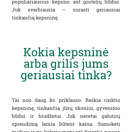
populiariausius kepimo ant grotelių būdus.
Juk svarbiausia – surasti geriausiai
tinkančią kepsninę.
Kokia kepsninė
arba grilis jums
geriausiai tinka?
Tai nuo daug ko priklauso. Reikia rinktis
kepsninę, tinkančią jūsų skoniui, gyvenimo
būdui ir biudžetui.
Juk neretai galutinį
sprendimą lemia būtent kaina. Sumokėti
mažiau ir po kelerių metų vėl dairytis naujos