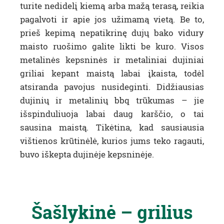
turite nedidelį kiemą arba mažą terasą, reikia
pagalvoti ir apie jos užimamą vietą. Be to,
prieš kepimą nepatikrinę dujų bako vidury
maisto ruošimo galite likti be kuro. Visos
metalinės kepsninės ir metaliniai dujiniai
griliai kepant maistą labai įkaista, todėl
atsiranda pavojus nusideginti. Didžiausias
dujinių ir metalinių bbq trūkumas – jie
išspinduliuoja labai daug karščio, o tai
sausina maistą. Tikėtina, kad sausiausia
vištienos krūtinėlė, kurios jums teko ragauti,
buvo iškepta dujinėje kepsninėje.
Šašlykinė – grilius