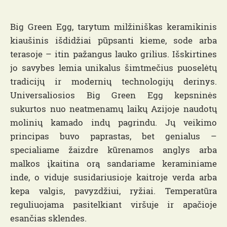
Big Green Egg, tarytum milžiniškas keramikinis
kiaušinis išdidžiai pūpsanti kieme, sode arba
terasoje – itin pažangus lauko grilius. Išskirtines
jo savybes lemia unikalus šimtmečius puoselėtų
tradicijų ir modernių technologijų derinys.
Universaliosios Big Green Egg kepsninės
sukurtos nuo neatmenamų laikų Azijoje naudotų
molinių kamado indų pagrindu. Jų veikimo
principas buvo paprastas, bet genialus –
specialiame žaizdre kūrenamos anglys arba
malkos įkaitina orą sandariame keraminiame
inde, o viduje susidariusioje kaitroje verda arba
kepa valgis, pavyzdžiui, ryžiai. Temperatūra
reguliuojama pasitelkiant viršuje ir apačioje
esančias sklendes.