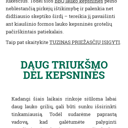
lūkesčius. Todėl šios
BBQ lauko kepsninės
pelno
neblėstančią pirkėjų ištikimybę ir palenkia net
didžiausio skeptiko širdį – tereikia jį pavaišinti
ant kiaušinio formos lauko kepsninės grotelių
pačirškintais patiekalais.
Taip pat skaitykite
TUZINAS PRIEŽASČIŲ ĮSIGYTI
.
DAUG TRIUKŠMO
DĖL KEPSNINĖS
Kadangi šiais laikais rinkoje siūloma labai
daug lauko grilių, gali būti sunku išsirinkti
tinkamiausią. Todėl sudarėme paprastą
vadovą, kad galėtumėte palyginti