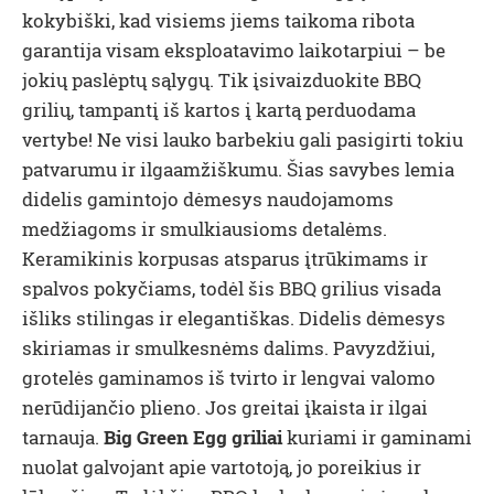
kokybiški, kad visiems jiems taikoma ribota
garantija visam eksploatavimo laikotarpiui – be
jokių paslėptų sąlygų. Tik įsivaizduokite BBQ
grilių, tampantį iš kartos į kartą perduodama
vertybe! Ne visi lauko barbekiu gali pasigirti tokiu
patvarumu ir ilgaamžiškumu. Šias savybes lemia
didelis gamintojo dėmesys naudojamoms
medžiagoms ir smulkiausioms detalėms.
Keramikinis korpusas atsparus įtrūkimams ir
spalvos pokyčiams, todėl šis BBQ grilius visada
išliks stilingas ir elegantiškas. Didelis dėmesys
skiriamas ir smulkesnėms dalims. Pavyzdžiui,
grotelės gaminamos iš tvirto ir lengvai valomo
nerūdijančio plieno. Jos greitai įkaista ir ilgai
tarnauja.
Big Green Egg griliai
kuriami ir gaminami
nuolat galvojant apie vartotoją, jo poreikius ir