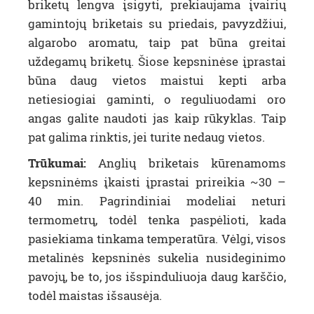
briketų lengva įsigyti, prekiaujama įvairių
gamintojų briketais su priedais, pavyzdžiui,
algarobo aromatu, taip pat būna greitai
uždegamų briketų. Šiose kepsninėse įprastai
būna daug vietos maistui kepti arba
netiesiogiai gaminti, o reguliuodami oro
angas galite naudoti jas kaip rūkyklas. Taip
pat galima rinktis, jei turite nedaug vietos.
Trūkumai:
Anglių briketais kūrenamoms
kepsninėms įkaisti įprastai prireikia ~30 –
40 min. Pagrindiniai modeliai neturi
termometrų, todėl tenka paspėlioti, kada
pasiekiama tinkama temperatūra. Vėlgi, visos
metalinės kepsninės sukelia nusideginimo
pavojų, be to, jos išspinduliuoja daug karščio,
todėl maistas išsausėja.