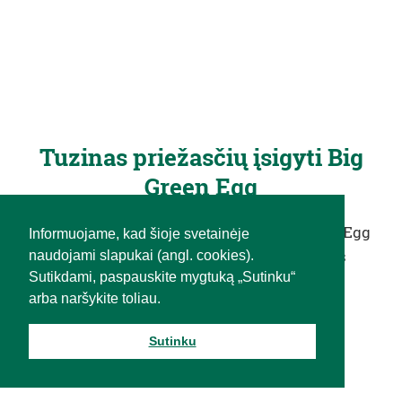
Tuzinas priežasčių įsigyti Big
Green Egg
Nepatikėsite, kol neišmėginsite. Big Green Egg
Informuojame, kad šioje svetainėje
kepsninėje iškepti patiekalai pasižymės
naudojami slapukai (angl. cookies).
Sutikdami, paspauskite mygtuką „Sutinku“
neprilygstamu …
arba naršykite toliau.
Sutinku
PLAČIAU