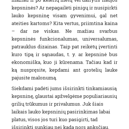
kepsninės? Ar nepagailėti pinigų ir nusipirkti
lauko kepsninę visam gyvenimui, gal net
ateities kartoms? Kita vertus, priimtina kaina
– dar ne viskas. Ne mažiau svarbus
kepsninės funkcionalumas, universalumas,
patrauklus dizainas. Taip pat reikėtų įvertinti
kuro tipą ir sąnaudas, t. y. ar kepsninė bus
ekonomiška, kuo ji kūrenama. Tačiau
kad ir
ką nuspręsite, kepdami ant grotelių lauke
pajusite malonumą.
Siekdami padėti jums išsirinkti tinkamiausią
kepsninę, glaustai apžvelgėme populiariausių
grilių trūkumus ir privalumus. Juk šiais
laikais lauko kepsninių pasirinkimas labai
platus, visos jos turi kuo pasigirti, tad
išsirinkti sunkiau nei kada nors anksčiau.