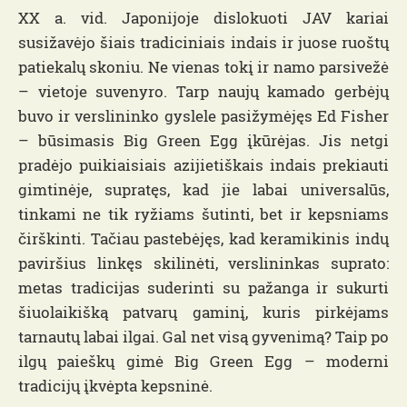
XX a. vid. Japonijoje dislokuoti JAV kariai
susižavėjo šiais tradiciniais indais ir juose ruoštų
patiekalų skoniu. Ne vienas tokį ir namo parsivežė
– vietoje suvenyro. Tarp naujų kamado gerbėjų
buvo ir verslininko gyslele pasižymėjęs Ed Fisher
– būsimasis Big Green Egg įkūrėjas. Jis netgi
pradėjo puikiaisiais azijietiškais indais prekiauti
gimtinėje, supratęs, kad jie labai universalūs,
tinkami ne tik ryžiams šutinti, bet ir kepsniams
čirškinti. Tačiau pastebėjęs, kad keramikinis indų
paviršius linkęs skilinėti, verslininkas suprato:
metas tradicijas suderinti su pažanga ir sukurti
šiuolaikišką patvarų gaminį, kuris pirkėjams
tarnautų labai ilgai. Gal net visą gyvenimą? Taip po
ilgų paieškų gimė Big Green Egg – moderni
tradicijų įkvėpta kepsninė.