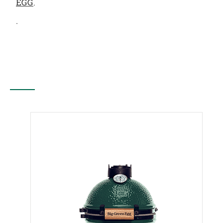
EGG
.
.