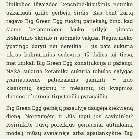
Unikalios išvaizdos kepsninė-kiaušinis netruko
užkariauti grilio gerbėjų širdis. Kas bent kartą
ragavo Big Green Egg ruoštų patiekalų, žino, kad
šiame keraminiame lauko grilyje gimsta
išskirtinio skonio ir aromato valgiai. Regis, nieko
ypatingo daryti net nereikia – jis pats sukuria
tikrus kulinarinius šedevrus. Iš dalies tai tiesa,
mat unikali Big Green Egg konstrukcija ir pažangi
NASA sukurta keramika sukuria tobulas sąlygas
įvairiausiems patiekalams gaminti – nuo
klasikinių kepsnių ir mėsainių iki kvapnios
duonos ir burnoje tirpstančių pyragaičių.
Big Green Egg gerbėjų pasaulyje daugėja kiekvieną
dieną. Norėtumėte ir Jūs tapti jos savininku?
Išsirinkite Jūsų poreikius geriausiai atitinkantį
modelį mūsų svetainėje arba apsilankykite Big