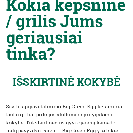
Kokia kepsninė
/ grilis Jums
geriausiai
tinka?
IŠSKIRTINĖ KOKYBĖ
Savito apipavidalinimo Big Green Egg
keraminiai
lauko griliai
pirkėjus stulbina neprilygstama
kokybe. Tūkstantmečius gyvuojančių kamado
indų pavyzdžiu sukurti Big Green Egg yra tokie