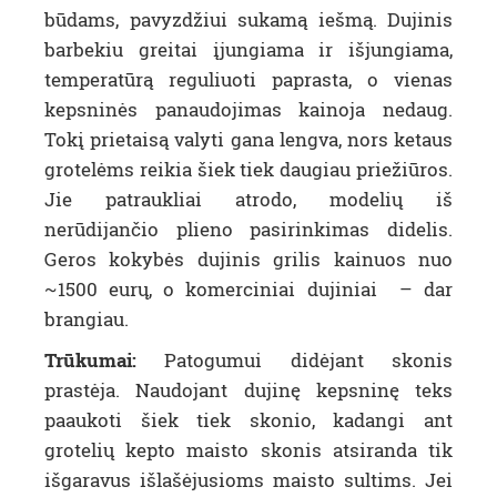
būdams, pavyzdžiui sukamą iešmą. Dujinis
barbekiu greitai įjungiama ir išjungiama,
temperatūrą reguliuoti paprasta, o vienas
kepsninės panaudojimas kainoja nedaug.
Tokį prietaisą valyti gana lengva, nors ketaus
grotelėms reikia šiek tiek daugiau priežiūros.
Jie patraukliai atrodo, modelių iš
nerūdijančio plieno pasirinkimas didelis.
Geros kokybės dujinis grilis kainuos nuo
~1500 eurų, o komerciniai dujiniai – dar
brangiau.
Trūkumai:
Patogumui didėjant skonis
prastėja. Naudojant dujinę kepsninę teks
paaukoti šiek tiek skonio, kadangi ant
grotelių kepto maisto skonis atsiranda tik
išgaravus išlašėjusioms maisto sultims. Jei