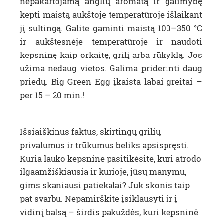
nepakartojamą anglių aromatą ir galimybę
kepti maistą aukštoje temperatūroje išlaikant
jį sultingą. Galite gaminti maistą 100–350 °C
ir aukštesnėje temperatūroje ir naudoti
kepsninę kaip orkaitę, grilį arba rūkyklą. Jos
užima nedaug vietos. Galima priderinti daug
priedų. Big Green Egg įkaista labai greitai –
per 15 – 20 min.!
Išsiaiškinus faktus, skirtingų grilių
privalumus ir trūkumus beliks apsispręsti.
Kuria lauko kepsnine pasitikėsite, kuri atrodo
ilgaamžiškiausia ir kurioje, jūsų manymu,
gims skaniausi patiekalai? Juk skonis taip
pat svarbu. Nepamirškite įsiklausyti ir į
vidinį balsą – širdis pakuždės, kuri kepsninė