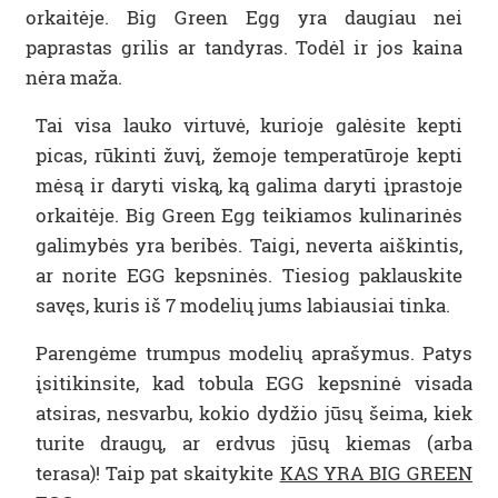
orkaitėje. Big Green Egg yra daugiau nei
paprastas grilis ar tandyras. Todėl ir jos kaina
nėra maža.
Tai visa lauko virtuvė, kurioje galėsite kepti
picas, rūkinti žuvį, žemoje temperatūroje kepti
mėsą ir daryti viską, ką galima daryti įprastoje
orkaitėje. Big Green Egg teikiamos kulinarinės
galimybės yra beribės. Taigi, neverta aiškintis,
ar norite EGG kepsninės. Tiesiog paklauskite
savęs, kuris iš 7 modelių jums labiausiai tinka.
Parengėme trumpus modelių aprašymus. Patys
įsitikinsite, kad tobula EGG kepsninė visada
atsiras, nesvarbu, kokio dydžio jūsų šeima, kiek
turite draugų, ar erdvus jūsų kiemas (arba
terasa)! Taip pat skaitykite
KAS YRA BIG GREEN