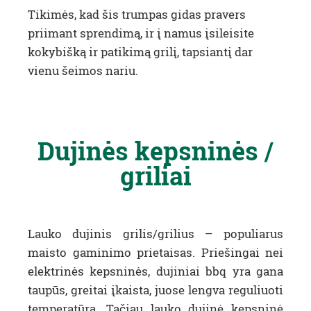
Tikimės, kad šis trumpas gidas pravers
priimant sprendimą, ir į namus įsileisite
kokybišką ir patikimą grilį, tapsiantį dar
vienu šeimos nariu.
Dujinės kepsninės /
griliai
Lauko dujinis grilis/grilius – populiarus
maisto gaminimo prietaisas. Priešingai nei
elektrinės kepsninės, dujiniai bbq yra gana
taupūs, greitai įkaista, juose lengva reguliuoti
temperatūrą. Tačiau lauko dujinė kepsninė