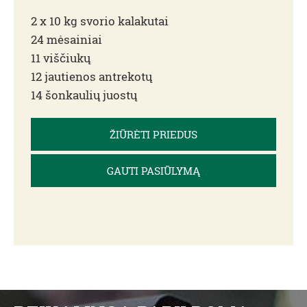
2 x 10 kg svorio kalakutai
24 mėsainiai
11 viščiukų
12 jautienos antrekotų
14 šonkaulių juostų
ŽIŪRĖTI PRIEDUS
GAUTI PASIŪLYMĄ