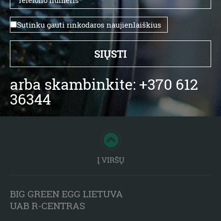
Sutinku gauti rinkodaros naujienlaiškius
arba skambinkite: +370 612
36344
Į VIRŠŲ
BIG GREEN EGG LIETUVA
UAB R-CENTRAS