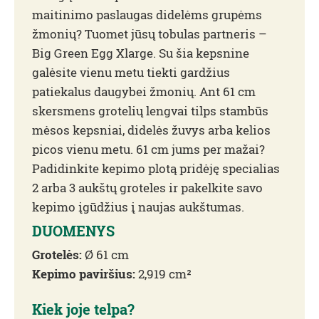
maitinimo paslaugas didelėms grupėms
žmonių? Tuomet jūsų tobulas partneris –
Big Green Egg Xlarge. Su šia kepsnine
galėsite vienu metu tiekti gardžius
patiekalus daugybei žmonių. Ant 61 cm
skersmens grotelių lengvai tilps stambūs
mėsos kepsniai, didelės žuvys arba kelios
picos vienu metu. 61 cm jums per mažai?
Padidinkite kepimo plotą pridėję specialias
2 arba 3 aukštų groteles ir pakelkite savo
kepimo įgūdžius į naujas aukštumas.
DUOMENYS
Grotelės:
Ø 61 cm
Kepimo paviršius:
2,919 cm²
Kiek joje telpa?