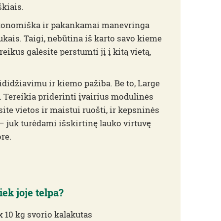
kiais.
 ekonomiška ir pakankamai manevringa
kais. Taigi, nebūtina iš karto savo kieme
reikus galėsite perstumti jį į kitą vietą,
didžiavimu ir kiemo pažiba. Be to, Large
. Tereikia priderinti įvairius modulinės
te vietos ir maistui ruošti, ir kepsninės
– juk turėdami išskirtinę lauko virtuvę
re.
iek joje telpa?
 x 10 kg svorio kalakutas