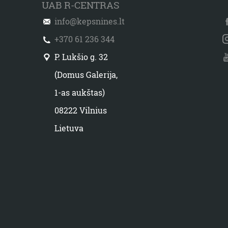
UAB R-CENTRAS
info@kepsnines.lt
+370 61 236 344
P. Lukšio g. 32
(Domus Galerija,
1-as aukštas)
08222 Vilnius
Lietuva