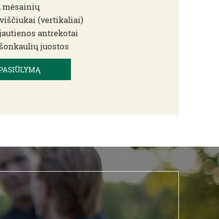
2 mėsainių
viščiukai (vertikaliai)
 jautienos antrekotai
 šonkaulių juostos
 PASIŪLYMĄ