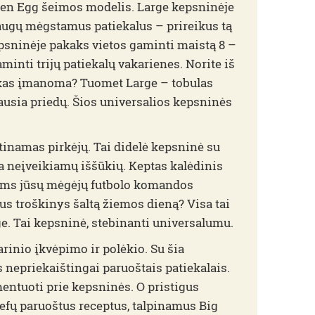
een Egg šeimos modelis. Large kepsninėje
raugų mėgstamus patiekalus – prireikus tą
epsninėje pakaks vietos gaminti maistą 8 –
minti trijų patiekalų vakarienes. Norite iš
 kas įmanoma? Tuomet Large – tobulas
ausia priedų. Šios universalios kepsninės
rtinamas pirkėjų. Tai
didelė kepsninė
su
ėra neįveikiamų iššūkių. Keptas kalėdinis
iems jūsų mėgėjų futbolo komandos
us troškinys šaltą žiemos dieną? Visa tai
e. Tai kepsninė, stebinanti universalumu.
rinio įkvėpimo ir polėkio. Su šia
 nepriekaištingai paruoštais patiekalais.
mentuoti prie kepsninės. O pristigus
efų paruoštus receptus, talpinamus Big