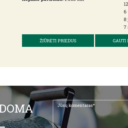
1
6 
8
7
ŽIŪRĖTI PRIEDUS
GAUTI
LDOMA