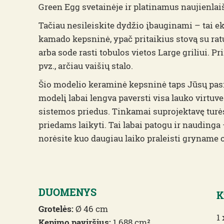
Green Egg svetainėje ir platinamus naujienlaiš
Tačiau nesileiskite dydžio įbauginami – tai
kamado kepsninė, ypač pritaikius stovą su ratu
arba sode rasti tobulos vietos Large griliui. Pri
pvz., arčiau vaišių stalo.
Šio modelio keraminė kepsninė taps Jūsų pasi
modelį labai lengva paversti visa lauko virtuve
sistemos priedus. Tinkamai suprojektavę turėsi
priedams laikyti. Tai labai patogu ir naudinga 
norėsite kuo daugiau laiko praleisti gryname o
DUOMENYS
K
Grotelės:
Ø 46 cm
1
Kepimo paviršius:
1.688 cm²