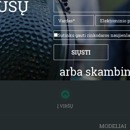
ŪSŲ
Sutinku gauti rinkodaros naujienl
arba skambin
Į VIRŠŲ
MODELIAI