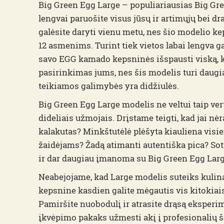
Big Green Egg Large – populiariausias Big Gr
lengvai paruošite visus jūsų ir artimųjų bei d
galėsite daryti vienu metu, nes šio modelio k
12 asmenims. Turint tiek vietos labai lengva ga
savo EGG kamado kepsninės išspausti viską,
pasirinkimas jums, nes šis modelis turi daugi
teikiamos galimybės yra didžiulės.
Big Green Egg Large modelis ne veltui taip ve
dideliais užmojais. Drįstame teigti, kad jai n
kalakutas? Minkštutėlė plėšyta kiauliena vis
žaidėjams? Žadą atimanti autentiška pica? Sot
ir dar daugiau įmanoma su Big Green Egg Larg
Neabejojame, kad Large modelis suteiks kulina
kepsnine kasdien galite mėgautis vis kitokiais
Pamiršite nuobodulį ir atrasite drąsą eksperi
įkvėpimo pakaks užmesti akį į profesionalių š