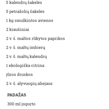
5 kalendrų šakelės
5 petražolių šakelės
1 kg smulkintos avienos
2 kiaušiniai
2 v. š. maltos rūkytos paprikos
2 v. š. maltų imbierų
2 v. š. maltų kalendrų
1 ekologiška citrina
jūros druskos
2 v. š. alyvuogių aliejaus
PADAŽAS
300 ml jogurto