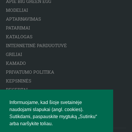
APIE BIG GREEN EGG
MODELIAI
APTARNAVIMAS
PATARIMAI
KATALOGAS
INTERNETINĖ PARDUOTUVĖ
GRILIAI
KAMADO
PRIVATUMO POLITIKA
KEPSNINĖS
RECEPTAI
ARCTIC SPA BASEINAI
Informuojame, kad šioje svetainėje
ATSAKOMYBĖS APRIBOJIMAS
naudojami slapukai (angl. cookies).
BIGGREENEGG.EU
Sutikdami, paspauskite mygtuką „Sutinku“
arba naršykite toliau.