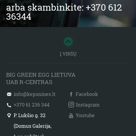
arba skambinkite: +370 612
36344
Į VIRŠŲ
BIG GREEN EGG LIETUVA
UAB R-CENTRAS
info@kepsnines.lt
Facebook
+370 61 236 344
Instagram
P. Lukšio g. 32
Youtube
(Domus Galerija,