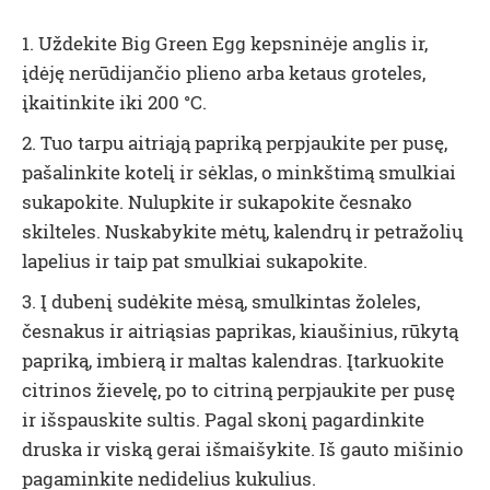
1. Uždekite Big Green Egg kepsninėje anglis ir,
įdėję nerūdijančio plieno arba ketaus groteles,
įkaitinkite iki 200 °C.
2. Tuo tarpu aitriąją papriką perpjaukite per pusę,
pašalinkite kotelį ir sėklas, o minkštimą smulkiai
sukapokite. Nulupkite ir sukapokite česnako
skilteles. Nuskabykite mėtų, kalendrų ir petražolių
lapelius ir taip pat smulkiai sukapokite.
3. Į dubenį sudėkite mėsą, smulkintas žoleles,
česnakus ir aitriąsias paprikas, kiaušinius, rūkytą
papriką, imbierą ir maltas kalendras. Įtarkuokite
citrinos žievelę, po to citriną perpjaukite per pusę
ir išspauskite sultis. Pagal skonį pagardinkite
druska ir viską gerai išmaišykite. Iš gauto mišinio
pagaminkite nedidelius kukulius.