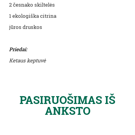
2 česnako skiltelės
1 ekologiška citrina
jūros druskos
Priedai:
Ketaus keptuvė
PASIRUOŠIMAS IŠ
ANKSTO