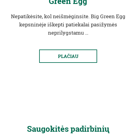
Green Egg
Nepatikėsite, kol neišmėginsite. Big Green Egg
kepsninėje iškepti patiekalai pasižymės
neprilygstamu …
PLAČIAU
Saugokitės padirbinių