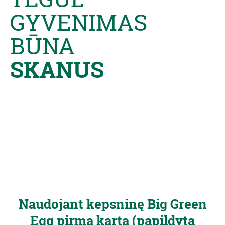
GYVENIMAS
BŪNA
SKANUS
Naudojant kepsninę Big Green
Egg pirmą kartą (papildyta