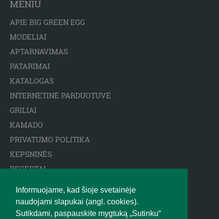
MENIU
APIE BIG GREEN EGG
MODELIAI
APTARNAVIMAS
PATARIMAI
KATALOGAS
INTERNETINĖ PARDUOTUVĖ
GRILIAI
KAMADO
PRIVATUMO POLITIKA
KEPSNINĖS
RECEPTAI
ARCTIC SPA BASEINAI
Informuojame, kad šioje svetainėje
ATSAKOMYBĖS APRIBOJIMAS
naudojami slapukai (angl. cookies).
BIGGREENEGG.EU
Sutikdami, paspauskite mygtuką „Sutinku“