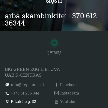
arba skambinkite: +370 612
36344
Į VIRŠŲ
BIG GREEN EGG LIETUVA
UAB R-CENTRAS
info@kepsnines.lt
Facebook
+370 61 236 344
Instagram
P. Lukšio g. 32
Youtube