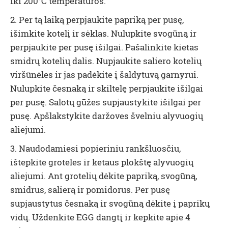
iki 200°C temperatūros.
2. Per tą laiką perpjaukite papriką per pusę,
išimkite kotelį ir sėklas. Nulupkite svogūną ir
perpjaukite per pusę išilgai. Pašalinkite kietas
smidrų kotelių dalis. Nupjaukite saliero kotelių
viršūnėles ir jas padėkite į šaldytuvą garnyrui.
Nulupkite česnaką ir skiltelę perpjaukite išilgai
per pusę. Salotų gūžes supjaustykite išilgai per
pusę. Apšlakstykite daržoves švelniu alyvuogių
aliejumi.
3. Naudodamiesi popieriniu rankšluosčiu,
ištepkite groteles ir ketaus plokštę alyvuogių
aliejumi. Ant grotelių dėkite papriką, svogūną,
smidrus, salierą ir pomidorus. Per pusę
supjaustytus česnaką ir svogūną dėkite į paprikų
vidų. Uždenkite EGG dangtį ir kepkite apie 4