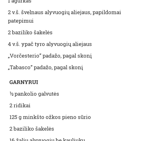
1 agurkas
2 v.š. švelnaus alyvuogių aliejaus, papildomai
patepimui
2 baziliko šakelės
4 v.š. ypač tyro alyvuogių aliejaus
„
Vorčesterio” padažo, pagal skonį
„
Tabasco” padažo, pagal skonį
GARNYRUI
½ pankolio galvutės
2 ridikai
125 g minkšto ožkos pieno sūrio
2 baziliko šakelės
16 žalių alyvuogių be kauliukų