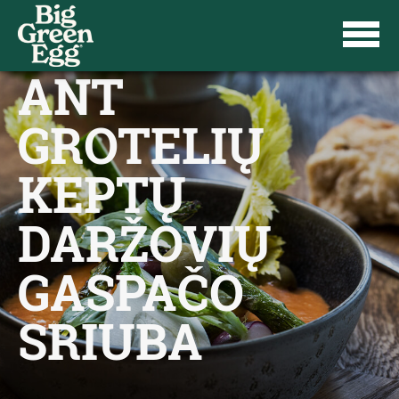
ANT
GROTELIŲ
KEPTŲ
DARŽOVIŲ
GASPAČO
SRIUBA