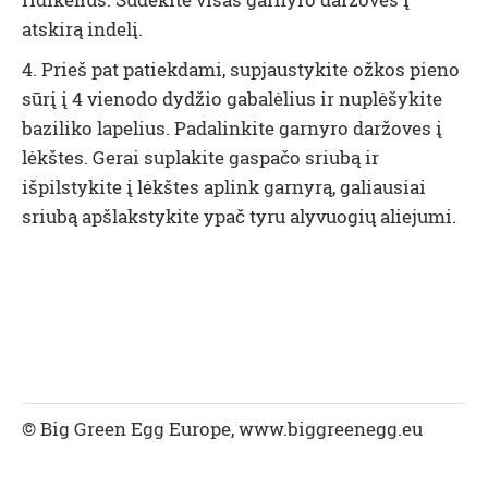
atskirą indelį.
4. Prieš pat patiekdami, supjaustykite ožkos pieno
sūrį į 4 vienodo dydžio gabalėlius ir nuplėšykite
baziliko lapelius. Padalinkite garnyro daržoves į
lėkštes. Gerai suplakite gaspačo sriubą ir
išpilstykite į lėkštes aplink garnyrą, galiausiai
sriubą apšlakstykite ypač tyru alyvuogių aliejumi.
© Big Green Egg Europe, www.biggreenegg.eu