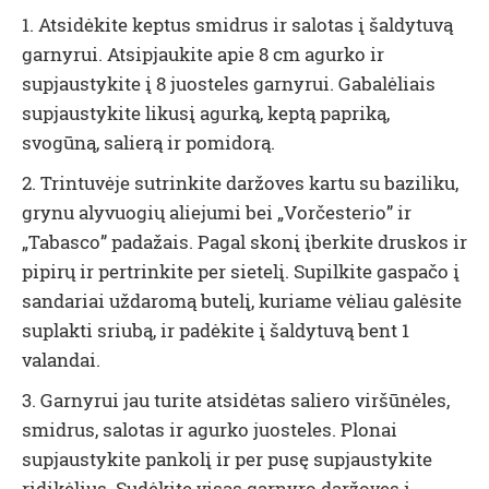
1. Atsidėkite keptus smidrus ir salotas į šaldytuvą
garnyrui. Atsipjaukite apie 8 cm agurko ir
supjaustykite į 8 juosteles garnyrui. Gabalėliais
supjaustykite likusį agurką, keptą papriką,
svogūną, salierą ir pomidorą.
2. Trintuvėje sutrinkite daržoves kartu su baziliku,
grynu alyvuogių aliejumi bei „Vorčesterio” ir
„Tabasco” padažais. Pagal skonį įberkite druskos ir
pipirų ir pertrinkite per sietelį. Supilkite gaspačo į
sandariai uždaromą butelį, kuriame vėliau galėsite
suplakti sriubą, ir padėkite į šaldytuvą bent 1
valandai.
3. Garnyrui jau turite atsidėtas saliero viršūnėles,
smidrus, salotas ir agurko juosteles. Plonai
supjaustykite pankolį ir per pusę supjaustykite
ridikėlius. Sudėkite visas garnyro daržoves į