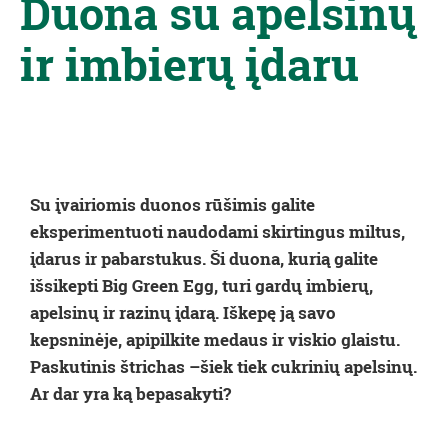
Duona su apelsinų
ir imbierų įdaru
Su įvairiomis duonos rūšimis galite
eksperimentuoti naudodami skirtingus miltus,
įdarus ir pabarstukus. Ši duona, kurią galite
išsikepti
Bi
g Green Egg, turi gardų imbierų,
apelsinų ir razinų įdarą. Iškepę ją savo
kepsninėje, apipilkite medaus ir viskio glaistu.
Paskutinis štrichas –šiek tiek cukrinių apelsinų.
Ar dar yra ką bepasakyti?