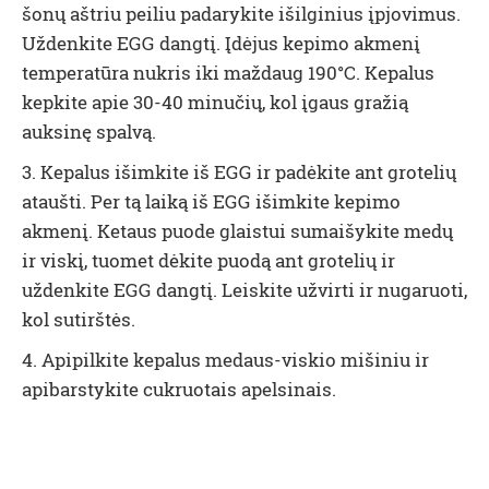
šonų aštriu peiliu padarykite išilginius įpjovimus.
Uždenkite EGG dangtį. Įdėjus kepimo akmenį
temperatūra nukris iki maždaug 190°C. Kepalus
kepkite apie 30-40 minučių, kol įgaus gražią
auksinę spalvą.
3. Kepalus išimkite iš EGG ir padėkite ant grotelių
ataušti. Per tą laiką iš EGG išimkite kepimo
akmenį. Ketaus puode glaistui sumaišykite medų
ir viskį, tuomet dėkite puodą ant grotelių ir
uždenkite EGG dangtį. Leiskite užvirti ir nugaruoti,
kol sutirštės.
4. Apipilkite kepalus medaus-viskio mišiniu ir
apibarstykite cukruotais apelsinais.