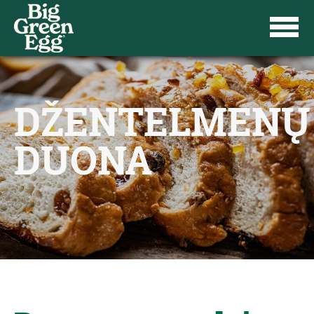
DŽENTELMENŲ
DUONA