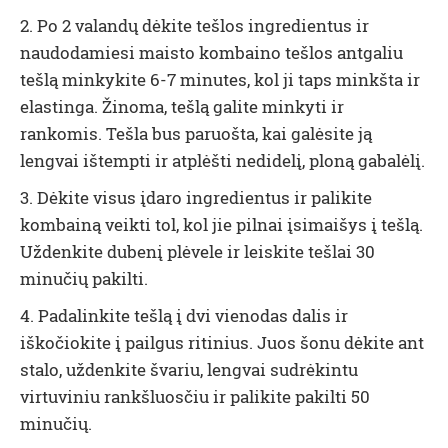
2. Po 2 valandų dėkite tešlos ingredientus ir
naudodamiesi maisto kombaino tešlos antgaliu
tešlą minkykite 6-7 minutes, kol ji taps minkšta ir
elastinga. Žinoma, tešlą galite minkyti ir
rankomis. Tešla bus paruošta, kai galėsite ją
lengvai ištempti ir atplėšti nedidelį, ploną gabalėlį.
3. Dėkite visus įdaro ingredientus ir palikite
kombainą veikti tol, kol jie pilnai įsimaišys į tešlą.
Uždenkite dubenį plėvele ir leiskite tešlai 30
minučių pakilti.
4. Padalinkite tešlą į dvi vienodas dalis ir
iškočiokite į pailgus ritinius. Juos šonu dėkite ant
stalo, uždenkite švariu, lengvai sudrėkintu
virtuviniu rankšluosčiu ir palikite pakilti 50
minučių.