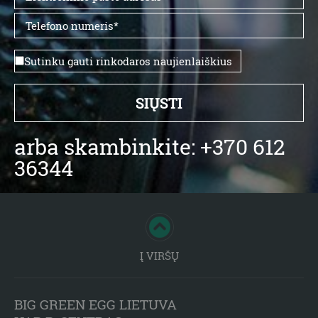
Sutinku gauti rinkodaros naujienlaiškius
arba skambinkite: +370 612
36344
Į VIRŠŲ
BIG GREEN EGG LIETUVA