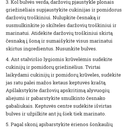
3. Kol bulvės verda, daržovių pjaustykle plonais
griežinėliais supjaustykite cukinijas ir pomidorus
daržovių troškiniui. Nulupkite česnaką ir
susmulkinkite jo skilteles daržovių troškiniui ir
marinatui. Atidėkite daržovių troškiniui skirtą
česnaką į šoną ir sumaišykite visus marinatui
skirtus ingredientus. Nusunkite bulves.
4. Ant stalviršio lygiomis krūvelėmis sudėkite
cukinijų ir pomidorų griežinėlius. Tvirtai
laikydami cukinijų ir pomidorų krūveles, sudėkite
jas ratu palei mažos ketaus keptuvės kraštą
.
Apšlakstykite daržovių apskritimą alyvuogių
aliejumi ir pabarstykite smulkinto česnako
gabaliukais. Keptuvės centre sudėkite išvirtas
bulves ir užpilkite ant jų šiek tiek marinato.
5. Pagal skonį apibarstykite ėrienos šonkaulių