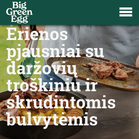
Ėrienos
pjausniai su
daržovių
troškiniu ir
skrudintomis
bulvytėmis