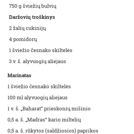
750 g šviežių bulvių
Daržovių troškinys
2 žalių cukinijų
4 pomidorų
1 šviežio česnako skiltelės
3 v. š. alyvuogių aliejaus
Marinatas
1 šviežio česnako skiltelės
100 ml alyvuogių aliejaus
1 v. š. „Baharat“ prieskonių mišinio
0,5 a. š. „Madras“ kario miltelių
0,5 a. š. rūkytos (saldžiosios) paprikos