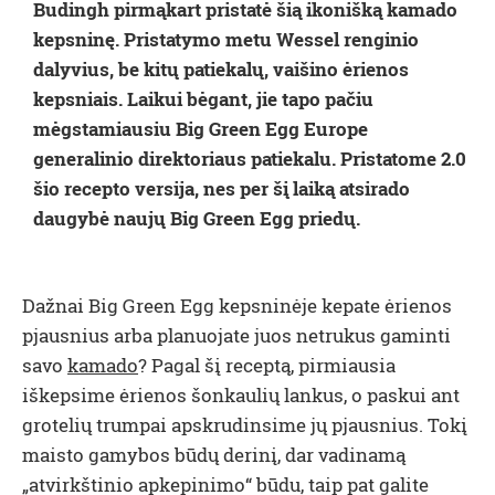
Budingh pirmąkart pristatė šią ikonišką kamado
kepsninę. Pristatymo metu Wessel renginio
dalyvius, be kitų patiekalų, vaišino ėrienos
kepsniais. Laikui bėgant, jie tapo pačiu
mėgstamiausiu Big Green Egg Europe
generalinio direktoriaus patiekalu. Pristatome 2.0
šio recepto versija, nes per šį laiką atsirado
daugybė naujų Big Green Egg priedų.
Dažnai Big Green Egg kepsninėje kepate ėrienos
pjausnius arba planuojate juos netrukus gaminti
savo
kamado
? Pagal šį receptą, pirmiausia
iškepsime ėrienos šonkaulių lankus, o paskui ant
grotelių trumpai apskrudinsime jų pjausnius. Tokį
maisto gamybos būdų derinį, dar vadinamą
„atvirkštinio apkepinimo“ būdu, taip pat galite