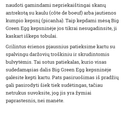
naudoti gamindami nepriekaištingai skanų
antrekotą su kaulu (
côte de boeuf
)
arba jautienos
kumpio kepsnį (
picanha
)
. Taip kepdami mėsą Big
Green Egg kepsninėje jos tikrai nesugadinsite, ji
kaskart iškeps tobulai.
Grilintus ėrienos pjausnius patieksime kartu su
spalvingu daržovių troškiniu ir skrudintomis
bulvytėmis. Tai sotus patiekalas, kurio visas
sudedamąsias dalis Big Green Egg kepsninėje
galėsite kepti kartu. Pats pasiruošimas iš pradžių
gali pasirodyti šiek tiek sudėtingas, tačiau
netrukus suvoksite, jog jis yra žymiai
paprastesnis, nei manėte.