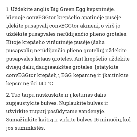
1. Uždekite anglis
Big Green Egg kepsninėje.
Vienoje convEGGtor krepšelio
apatinėje pusėje
įdėkite pusapvalį convEGGtor akmenį,
o virš jo
uždėkite pusapvales nerūdijančio plieno groteles
.
Kitoje krepšelio viršutinėje pusėje (šalia
pusapvalių nerūdijančio plieno grotelių) uždėkite
pusapvales ketaus groteles
. Ant krepšelio uždėkite
dviejų dalių daugiaaukštes groteles
. Įstatykite
convEGGtor krepšelį į EGG kepsninę ir įkaitinkite
kepsninę iki 140 °C.
2. Tuo tarpu nuskuskite ir į keturias dalis
supjaustykite bulves. Nuplaukite bulves ir
užvirkite truputį pasūdytame vandenyje.
Sumažinkite kaitrą ir virkite bulves 15 minučių, kol
jos suminkštės.