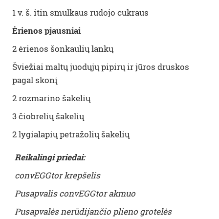
1 v. š. itin smulkaus rudojo cukraus
Ėrienos pjausniai
2 ėrienos šonkaulių lankų
Šviežiai maltų juodųjų pipirų ir jūros druskos
pagal skonį
2 rozmarino šakelių
3 čiobrelių šakelių
2 lygialapių petražolių šakelių
Reikalingi priedai:
convEGGtor krepšelis
Pusapvalis convEGGtor akmuo
Pusapvalės nerūdijančio plieno grotelės