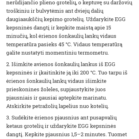
nerūdijančio plieno grotelių, o keptuvę su daržovių
troškiniu ir bulvytėmis ant dviejų dalių
daugiaaukščių kepimo grotelių. Uždarykite EGG
kepsninės dangtį ir kepkite maistą apie 15
minučių, kol ėrienos šonkaulių lankų vidaus
temperatūra pasieks 45 °C. Vidaus temperatūrą
galite nustatyti momentiniu termometru
.
2. Išimkite avienos šonkaulių lankus iš EGG
kepsninės ir įkaitinkite ją iki 200 °C. Tuo tarpu iš
ėrienos šonkaulių lankų vidaus išimkite
prieskonines žoleles, supjaustykite juos
pjausniais ir gausiai aptepkite marinatu.
Atskirkite petražolių lapelius nuo kotelių.
3. Sudėkite ėrienos pjausnius ant pusapvalių
ketaus grotelių ir uždarykite EGG kepsninės
dangtį. Kepkite pjausnius 1,5–2 minutes. Tuomet