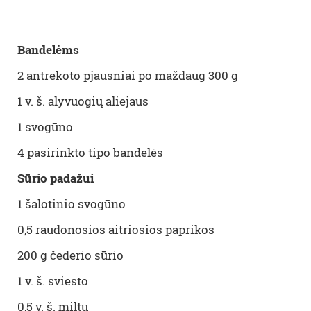
Bandelėms
2 antrekoto pjausniai po maždaug 300 g
1 v. š. alyvuogių aliejaus
1 svogūno
4 pasirinkto tipo bandelės
Sūrio padažui
1 šalotinio svogūno
0,5 raudonosios aitriosios paprikos
200 g čederio sūrio
1 v. š. sviesto
0,5 v. š. miltų