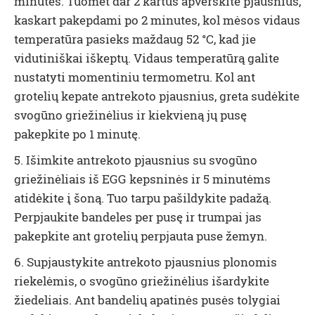
minutes. Tuomet dar 2 kartus apverskite pjausnius,
kaskart pakepdami po 2 minutes, kol mėsos vidaus
temperatūra pasieks maždaug 52 °C, kad jie
vidutiniškai iškeptų. Vidaus temperatūrą galite
nustatyti momentiniu termometru
. Kol ant
grotelių kepate antrekoto pjausnius, greta sudėkite
svogūno griežinėlius ir kiekvieną jų pusę
pakepkite po 1 minutę.
5. Išimkite antrekoto pjausnius su svogūno
griežinėliais iš EGG kepsninės ir 5 minutėms
atidėkite į šoną. Tuo tarpu pašildykite padažą.
Perpjaukite bandeles per pusę ir trumpai jas
pakepkite ant grotelių perpjauta puse žemyn.
6. Supjaustykite antrekoto pjausnius plonomis
riekelėmis, o svogūno griežinėlius išardykite
žiedeliais. Ant bandelių apatinės pusės tolygiai