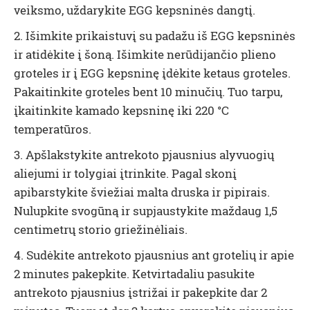
veiksmo, uždarykite EGG kepsninės dangtį.
2. Išimkite prikaistuvį su padažu iš EGG kepsninės
ir atidėkite į šoną. Išimkite nerūdijančio plieno
groteles ir į EGG kepsninę įdėkite ketaus groteles
.
Pakaitinkite groteles bent 10 minučių. Tuo tarpu,
įkaitinkite kamado kepsninę iki 220 °C
temperatūros.
3. Apšlakstykite antrekoto pjausnius alyvuogių
aliejumi ir tolygiai įtrinkite. Pagal skonį
apibarstykite šviežiai malta druska ir pipirais.
Nulupkite svogūną ir supjaustykite maždaug 1,5
centimetrų storio griežinėliais.
4. Sudėkite antrekoto pjausnius ant grotelių ir apie
2 minutes pakepkite. Ketvirtadaliu pasukite
antrekoto pjausnius įstrižai ir pakepkite dar 2