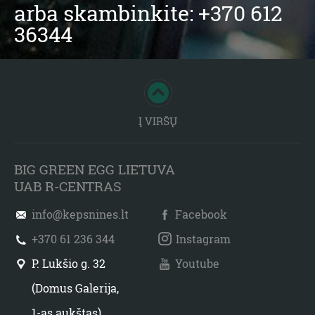
arba skambinkite: +370 612
36344
Į VIRŠŲ
BIG GREEN EGG LIETUVA
UAB R-CENTRAS
info@kepsnines.lt
Facebook
+370 61 236 344
Instagram
P. Lukšio g. 32
Youtube
(Domus Galerija,
1-as aukštas)