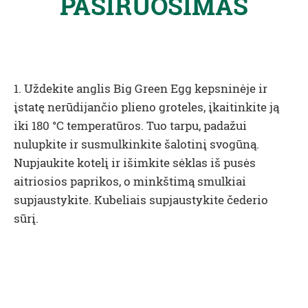
PASIRUOŠIMAS
1. Uždekite anglis
Big Green Egg kepsninėje ir
įstatę nerūdijančio plieno groteles
, įkaitinkite ją
iki 180 °C temperatūros. Tuo tarpu, padažui
nulupkite ir susmulkinkite šalotinį svogūną.
Nupjaukite kotelį ir išimkite sėklas iš pusės
aitriosios paprikos, o minkštimą smulkiai
supjaustykite. Kubeliais supjaustykite čederio
sūrį.