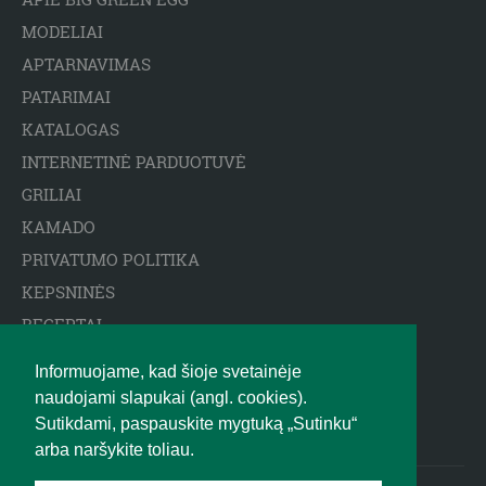
MODELIAI
APTARNAVIMAS
PATARIMAI
KATALOGAS
INTERNETINĖ PARDUOTUVĖ
GRILIAI
KAMADO
PRIVATUMO POLITIKA
KEPSNINĖS
RECEPTAI
ARCTIC SPA BASEINAI
Informuojame, kad šioje svetainėje
ATSAKOMYBĖS APRIBOJIMAS
naudojami slapukai (angl. cookies).
BIGGREENEGG.EU
Sutikdami, paspauskite mygtuką „Sutinku“
arba naršykite toliau.