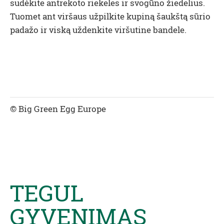
sudėkite antrekoto riekeles ir svogūno žiedelius.
Tuomet ant viršaus užpilkite kupiną šaukštą sūrio
padažo ir viską uždenkite viršutine bandele.
© Big Green Egg Europe
TEGUL
GYVENIMAS