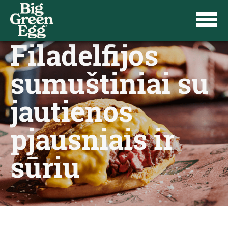
Filadelfijos
sumuštiniai su
jautienos
pjausniais ir
sūriu