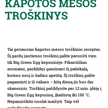
KAPOTOS MĖSOS
TROŠKINYS
Tai geriausias kapotos mėsos troškinio receptas.
Šį gardų jautienos troškinį galite paruošti vien
tik Big Green Egg kepsninėje. Pikantiškas
aromatas, pasklidęs gaminant šį patiekalą,
kutens nosį ir žadins apetitą. Šį troškinį galite
pagaminti ir iš vakaro – kitą dieną jis bus dar
skanesnis. Troškinį pašildysite per 12 min. įdėję į
Big Green Egg kepsninę, įkaitintą iki 150 °C.
Nepamirškite nuolat maišyti. Taip vėl
sužadinsite aromatą.