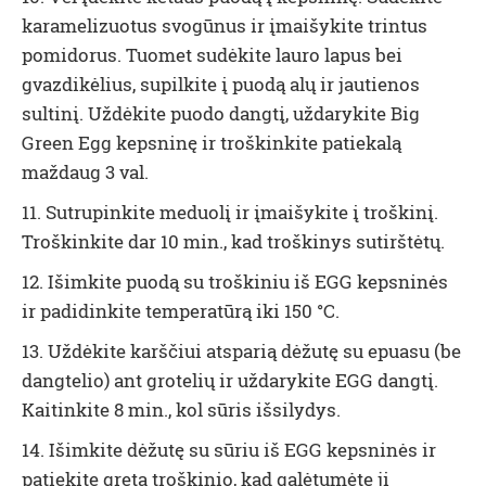
karamelizuotus svogūnus ir įmaišykite trintus
pomidorus. Tuomet sudėkite lauro lapus bei
gvazdikėlius, supilkite į puodą alų ir jautienos
sultinį. Uždėkite puodo dangtį, uždarykite Big
Green Egg kepsninę ir troškinkite patiekalą
maždaug 3 val.
11. Sutrupinkite meduolį ir įmaišykite į troškinį.
Troškinkite dar 10 min., kad troškinys sutirštėtų.
12. Išimkite puodą su troškiniu iš EGG kepsninės
ir padidinkite temperatūrą iki 150 °C.
13. Uždėkite karščiui atsparią dėžutę su epuasu (be
dangtelio) ant grotelių ir uždarykite EGG dangtį.
Kaitinkite 8 min., kol sūris išsilydys.
14. Išimkite dėžutę su sūriu iš EGG kepsninės ir
patiekite greta troškinio, kad galėtumėte jį