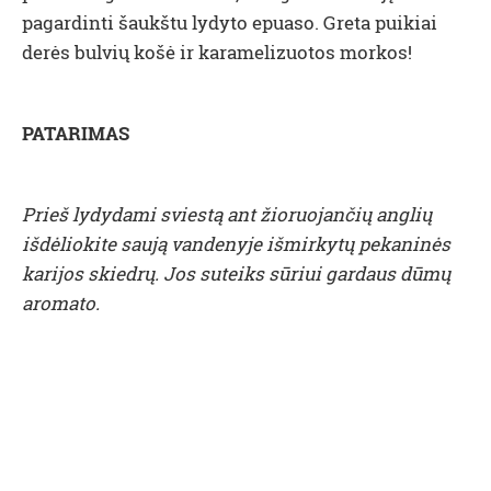
pagardinti šaukštu lydyto epuaso. Greta puikiai
derės bulvių košė ir karamelizuotos morkos!
PATARIMAS
Prieš lydydami sviestą ant žioruojančių anglių
išdėliokite saują vandenyje išmirkytų pekaninės
karijos skiedrų. Jos suteiks sūriui gardaus dūmų
aromato.