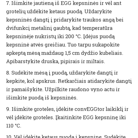
7. Išimkite jautieną iš EGG kepsninės ir vėl ant
grotelių uždėkite ketaus puodą. Uždarykite
kepsninės dangtį į pridarykite traukos angą bei
dvifunkcį metalinį gaubtą, kad temperatūra
kepsninėje nukristų iki 200 °C. Įdėjus puodą
kepsninė atvės greičiau. Tuo tarpu sukapokite
apkeptą mėsą maždaug 1,5 cm dydžio kubeliais.
Apibarstykite druska, pipirais ir miltais.
8. Sudėkite mėsą į puodą, uždarykite dangtį ir
kepkite, kol apskrus. Retkarčiais atidarykite dangtį
ir pamaišykite. Užpilkite raudono vyno actu ir
išimkite puodą iš kepsninės.
9. Išimkite groteles, įdėkite convEGGtor laikiklį ir
vėl įdėkite groteles. Įkaitinkite EGG kepsninę iki
110 °C.
10. Vėl įdėkite ketaus puodą į kepsninę. Sudėkite