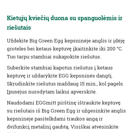
Kietųjų kviečių duona su spanguolėmis ir
riešutais
Uždekite Big Green Egg kepsninėje anglis ir įdėję
groteles bei ketaus keptuvę įkaitinkite iki 200 °C.
Tuo tarpu stambiai sukapokite riešutus.
Suberkite stambiai kapotus riešutus į ketaus
keptuvę ir uždarykite EGG kepsninės dangtį.
Skrudinkite riešutus maždaug 15 min., kol pagels.
Įpusėjus nurodytam laikui apverskite.
Naudodami EGGmitt pirštinę ištraukite keptuvę
su riešutais iš Big Green Egg ir užgesinkite anglis
kepsninėje pasitelkdami traukos angą ir
dvifunkcį metalinį gaubtą. Visiškai atvėsinkite