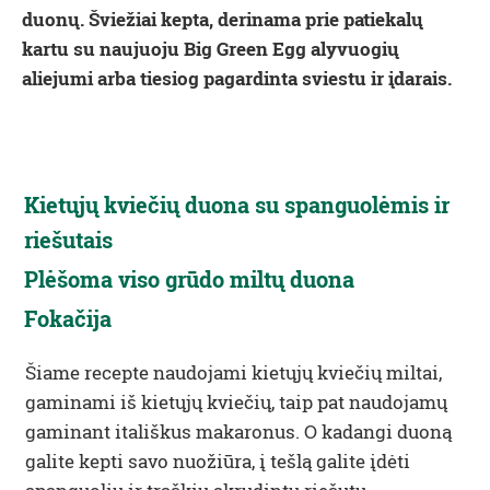
duonų. Šviežiai kepta, derinama prie patiekalų
kartu su naujuoju Big Green Egg alyvuogių
aliejumi arba tiesiog pagardinta sviestu ir įdarais.
Kietųjų kviečių duona su spanguolėmis ir
riešutais
Plėšoma viso grūdo miltų duona
Fokačija
Šiame recepte naudojami kietųjų kviečių miltai,
gaminami iš kietųjų kviečių, taip pat naudojamų
gaminant itališkus makaronus. O kadangi duoną
galite kepti savo nuožiūra, į tešlą galite įdėti