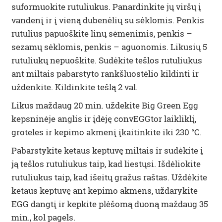
suformuokite rutuliukus. Panardinkite jų viršų į
vandenį ir į vieną dubenėlių su sėklomis. Penkis
rutulius papuoškite linų sėmenimis, penkis –
sezamų sėklomis, penkis – aguonomis. Likusių 5
rutuliukų nepuoškite. Sudėkite tešlos rutuliukus
ant miltais pabarstyto rankšluostėlio kildinti ir
uždenkite. Kildinkite tešlą 2 val.
Likus maždaug 20 min. uždekite Big Green Egg
kepsninėje anglis ir įdėję convEGGtor laikliklį,
groteles ir kepimo akmenį įkaitinkite iki 230 °C.
Pabarstykite ketaus keptuvę miltais ir sudėkite į
ją tešlos rutuliukus taip, kad liestųsi. Išdėliokite
rutuliukus taip, kad išeitų gražus raštas. Uždėkite
ketaus keptuvę ant kepimo akmens, uždarykite
EGG dangtį ir kepkite plėšomą duoną maždaug 35
min., kol pagels.