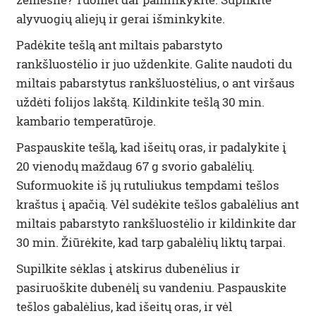
alyvuogių aliejų ir gerai išminkykite.
Padėkite tešlą ant miltais pabarstyto
rankšluostėlio ir juo uždenkite. Galite naudoti du
miltais pabarstytus rankšluostėlius, o ant viršaus
uždėti folijos lakštą. Kildinkite tešlą 30 min.
kambario temperatūroje.
Paspauskite tešlą, kad išeitų oras, ir padalykite į
20 vienodų maždaug 67 g svorio gabalėlių.
Suformuokite iš jų rutuliukus tempdami tešlos
kraštus į apačią. Vėl sudėkite tešlos gabalėlius ant
miltais pabarstyto rankšluostėlio ir kildinkite dar
30 min. Žiūrėkite, kad tarp gabalėlių liktų tarpai.
Supilkite sėklas į atskirus dubenėlius ir
pasiruoškite dubenėlį su vandeniu. Paspauskite
tešlos gabalėlius, kad išeitų oras, ir vėl