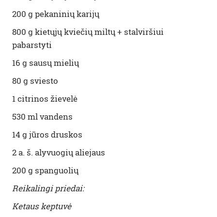
200 g pekaninių karijų
800 g kietųjų kviečių miltų + stalviršiui
pabarstyti
16 g sausų mielių
80 g sviesto
1 citrinos žievelė
530 ml vandens
14 g jūros druskos
2 a. š. alyvuogių aliejaus
200 g spanguolių
Reikalingi priedai:
Ketaus keptuvė