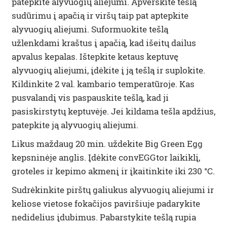
patepkite alyvuogių aliejumi. Apverskite tešlą
sudūrimu į apačią ir viršų taip pat aptepkite
alyvuogių aliejumi. Suformuokite tešlą
užlenkdami kraštus į apačią, kad išeitų dailus
apvalus kepalas. Ištepkite ketaus keptuvę
alyvuogių aliejumi, įdėkite į ją tešlą ir suplokite.
Kildinkite 2 val. kambario temperatūroje. Kas
pusvalandį vis paspauskite tešlą, kad ji
pasiskirstytų keptuvėje. Jei kildama tešla apdžius,
patepkite ją alyvuogių aliejumi.
Likus maždaug 20 min. uždekite Big Green Egg
kepsninėje anglis. Įdėkite convEGGtor laikiklį,
groteles ir kepimo akmenį ir įkaitinkite iki 230 °C.
Sudrėkinkite pirštų galiukus alyvuogių aliejumi ir
keliose vietose fokačijos paviršiuje padarykite
nedidelius įdubimus. Pabarstykite tešlą rupia