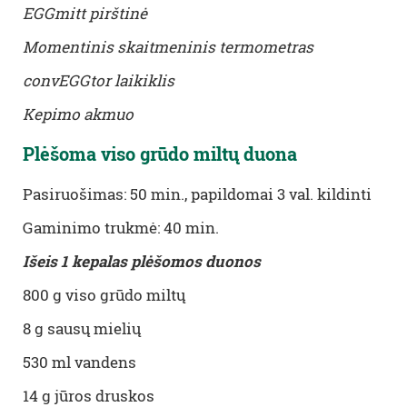
EGGmitt pirštinė
Momentinis skaitmeninis termometras
convEGGtor laikiklis
Kepimo akmuo
Plėšoma viso grūdo miltų duona
Pasiruošimas: 50 min., papildomai 3 val. kildinti
Gaminimo trukmė: 40 min.
Išeis 1 kepalas plėšomos duonos
800 g viso grūdo miltų
8 g sausų mielių
530 ml vandens
14 g jūros druskos