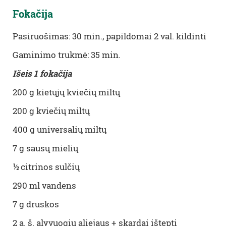
Fokačija
Pasiruošimas: 30 min., papildomai 2 val. kildinti
Gaminimo trukmė: 35 min.
Išeis 1 fokačija
200 g kietųjų kviečių miltų
200 g kviečių miltų
400 g universalių miltų
7 g sausų mielių
½ citrinos sulčių
290 ml vandens
7 g druskos
2 a. š. alyvuogių aliejaus + skardai ištepti