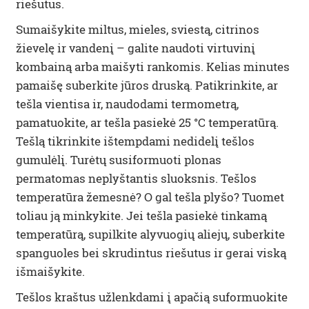
riešutus.
Sumaišykite miltus, mieles, sviestą, citrinos
žievelę ir vandenį – galite naudoti virtuvinį
kombainą arba maišyti rankomis. Kelias minutes
pamaišę suberkite jūros druską. Patikrinkite, ar
tešla vientisa ir, naudodami termometrą,
pamatuokite, ar tešla pasiekė 25 °C temperatūrą.
Tešlą tikrinkite ištempdami nedidelį tešlos
gumulėlį. Turėtų susiformuoti plonas
permatomas neplyštantis sluoksnis. Tešlos
temperatūra žemesnė? O gal tešla plyšo? Tuomet
toliau ją minkykite. Jei tešla pasiekė tinkamą
temperatūrą, supilkite alyvuogių aliejų, suberkite
spanguoles bei skrudintus riešutus ir gerai viską
išmaišykite.
Tešlos kraštus užlenkdami į apačią suformuokite