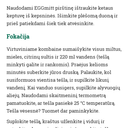
Naudodami EGGmitt pirštinę ištraukite ketaus
keptuvę iš kepsninės. Išimkite plėšomą duoną ir
prieš patiekdami šiek tiek atvėsinkite.
Fokačija
Virtuviniame kombaine sumaišykite visus miltus,
mieles, citrinų sultis ir 220 ml vandens (tešlą
minkyti galite ir rankomis). Praėjus kelioms
minutės suberkite jūros druską. Palaukite, kol
susiformuos vientisa tešla, ir supilkite likusį
vandenį. Kai vanduo susigers, supilkite alyvuogių
aliejų. Naudodami skaitmeninį termometrą
pamatuokite, ar tešla pasiekė 25 °C temperatūrą.
Tešla vėsesnė? Tuomet dar paminkykite.
Suplokite tešlą, kraštus užlenkite į vidurį ir