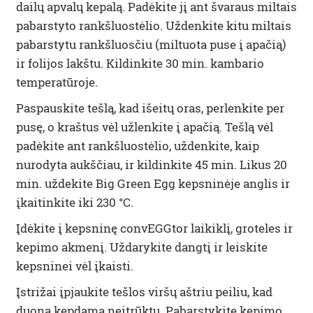
dailų apvalų kepalą. Padėkite jį ant švaraus miltais
pabarstyto rankšluostėlio. Uždenkite kitu miltais
pabarstytu rankšluosčiu (miltuota puse į apačią)
ir folijos lakštu. Kildinkite 30 min. kambario
temperatūroje.
Paspauskite tešlą, kad išeitų oras, perlenkite per
pusę, o kraštus vėl užlenkite į apačią. Tešlą vėl
padėkite ant rankšluostėlio, uždenkite, kaip
nurodyta aukščiau, ir kildinkite 45 min. Likus 20
min. uždekite Big Green Egg kepsninėje anglis ir
įkaitinkite iki 230 °C.
Įdėkite į kepsninę convEGGtor laikiklį, groteles ir
kepimo akmenį. Uždarykite dangtį ir leiskite
kepsninei vėl įkaisti.
Įstrižai įpjaukite tešlos viršų aštriu peiliu, kad
duona kepdama neįtrūktų. Pabarstykite kepimo