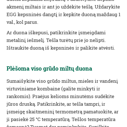
akmenį miltais ir ant jo uždėkite tešlą. Uždarykite
EGG kepsninės dangtį ir kepkite duoną maždaug 1
val., kol parus.
Ar duona iškepusi, patikrinkite įsmeigdami
metalinį iešmelį. Tešla turėtų prie jo nelipti.
Ištraukite duoną iš kepsninės ir palikite atvėsti.
Plėšoma viso grūdo miltų duona
Sumaišykite viso grūdo miltus, mieles ir vandenį
virtuviniame kombaine (galite minkyti ir
rankomis). Praėjus kelioms minutėms sudėkite
jūros druską. Patikrinkite, ar tešla tampri, ir
įsmeigę skaitmeninį termometrą pamatuokite, ar
ji pasiekė 25 °C temperatūrą. Tešlos temperatūra
žemesnė? Tuomet dar paminkykite. Supilkite