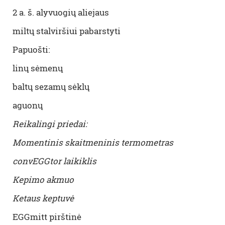
2 a. š. alyvuogių aliejaus
miltų stalviršiui pabarstyti
Papuošti:
linų sėmenų
baltų sezamų sėklų
aguonų
Reikalingi priedai:
Momentinis skaitmeninis termometras
convEGGtor laikiklis
Kepimo akmuo
Ketaus keptuvė
EGGmitt pirštinė