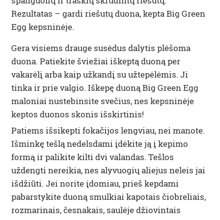
spanguolių ir traškių skrudintų riešutų.
Rezultatas – gardi riešutų duona, kepta Big Green
Egg kepsninėje.
Gera visiems drauge susėdus dalytis plėšoma
duona. Patiekite šviežiai iškeptą duoną per
vakarėlį arba kaip užkandį su užtepėlėmis. Ji
tinka ir prie valgio. Iškepę duoną Big Green Egg
maloniai nustebinsite svečius, nes kepsninėje
keptos duonos skonis išskirtinis!
Patiems išsikepti fokačijos lengviau, nei manote.
Išminkę tešlą nedelsdami įdėkite ją į kepimo
formą ir palikite kilti dvi valandas. Tešlos
uždengti nereikia, nes alyvuogių aliejus neleis jai
išdžiūti. Jei norite įdomiau, prieš kepdami
pabarstykite duoną smulkiai kapotais čiobreliais,
rozmarinais, česnakais, saulėje džiovintais