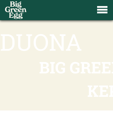
DUONA
BIG GRE
KE