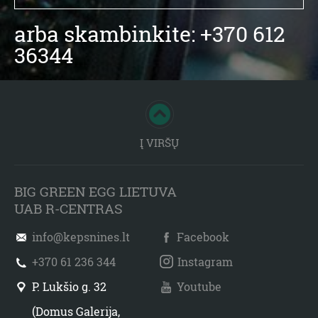
arba skambinkite: +370 612
36344
Į VIRŠŲ
BIG GREEN EGG LIETUVA
UAB R-CENTRAS
info@kepsnines.lt
Facebook
+370 61 236 344
Instagram
P. Lukšio g. 32
Youtube
(Domus Galerija,