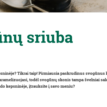
ūnų sriuba
ninėje? Tikrai taip! Pirmiausia paskrudinus svogūnus 
karamelizuojasi, todėl svogūnų skonis tampa švelniai sald
o kepsninėje, įtrauksite į savo meniu?