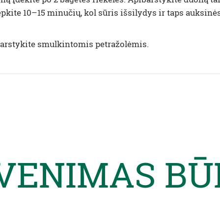
epkite 10–15 minučių, kol sūris išsilydys ir taps auksin
ibarstykite smulkintomis petražolėmis.
VENIMAS BŪ