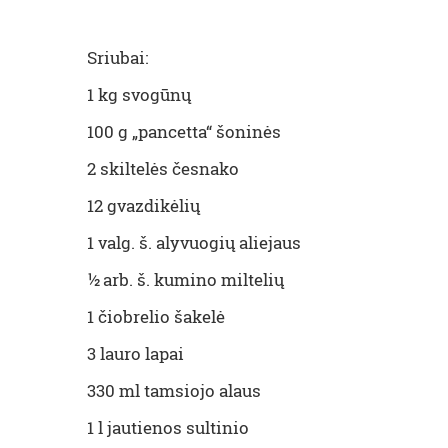
Sriubai:
1 kg svogūnų
100 g „pancetta“ šoninės
2 skiltelės česnako
12 gvazdikėlių
1 valg. š. alyvuogių aliejaus
½ arb. š. kumino miltelių
1 čiobrelio šakelė
3 lauro lapai
330 ml tamsiojo alaus
1 l jautienos sultinio