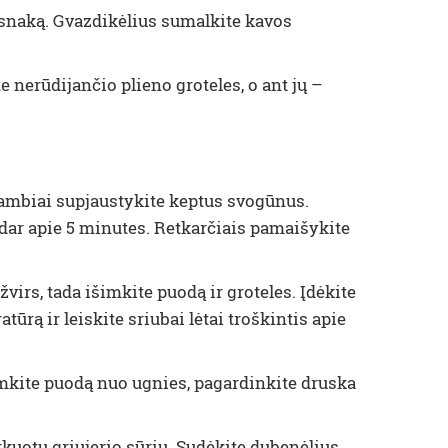
esnaką. Gvazdikėlius sumalkite kavos
e nerūdijančio plieno groteles, o ant jų –
 stambiai supjaustykite keptus svogūnus.
 dar apie 5 minutes. Retkarčiais pamaišykite
žvirs, tada išimkite puodą ir groteles. Įdėkite
ūrą ir leiskite sriubai lėtai troškintis apie
uimkite puodą nuo ugnies, pagardinkite druska
arkuotu griujerio sūriu. Sudėkite dubenėlius