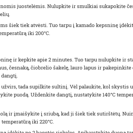
lonomis juostelėmis. Nulupkite ir smulkiai sukapokite č
elių.
ems šiek tiek atvėsti. Tuo tarpu į kamado kepsninę įdėkit
temperatūrą iki 200°C.
šoninę ir kepkite apie 2 minutes. Tuo tarpu nulupkite ir
s, česnaką, čiobrelio šakelę, lauro lapus ir pakepinkite
 dangtį.
žvirs, tada supilkite sultinį. Vėl palaukite, kol skystis u
ykite puodą. Uždenkite dangtį, nustatykite 140°C temperat
ą ir įmaišykite į sriubą, kad ji šiek tiek sutirštėtų. N
 temperatūrą iki 220°C.
ieną įdėkite po 2 bagetės riekeles. Apibarstykite duoną t