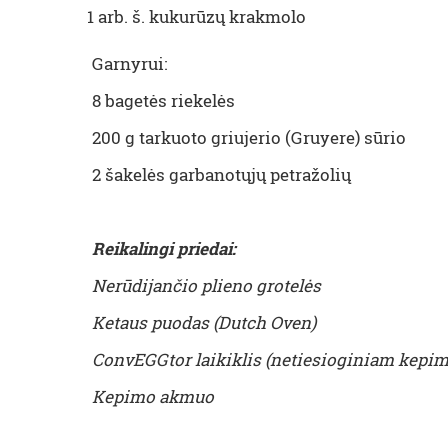
1 arb. š. kukurūzų krakmolo
Garnyrui:
8 bagetės riekelės
200 g tarkuoto griujerio (Gruyere) sūrio
2 šakelės garbanotųjų petražolių
Reikalingi priedai:
Nerūdijančio plieno grotelės
Ketaus puodas (Dutch Oven)
ConvEGGtor laikiklis (netiesioginiam kepim
Kepimo akmuo