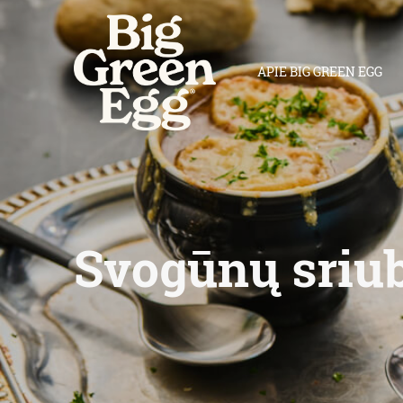
APIE BIG GREEN EGG
Svogūnų sriu