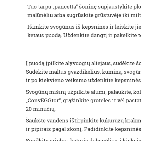
Tuo tarpu „pancetta“ šoninę supjaustykite p
malūnėliu arba sugrūskite grūstuvėje iki milt
Išimkite svogūnus iš kepsninės ir leiskite ji
ketaus puodą. Uždenkite dangtį ir pakelkite 
Į puodą įpilkite alyvuogių aliejaus, sudėkite 
Sudėkite maltus gvazdikėlius, kuminą, svogūnu
ir po kiekvieno veiksmo uždenkite kepsninės
Svogūnų mišinį užpilkite alumi, palaukite, kol u
„ConvEGGtor“, grąžinkite groteles ir vėl pastat
20 minučių.
Šaukšte vandens ištirpinkite kukurūzų krakmol
ir pipirais pagal skonį. Padidinkite kepsninės
Supilkite sriubą į keturis dubenėlius, į kiekv