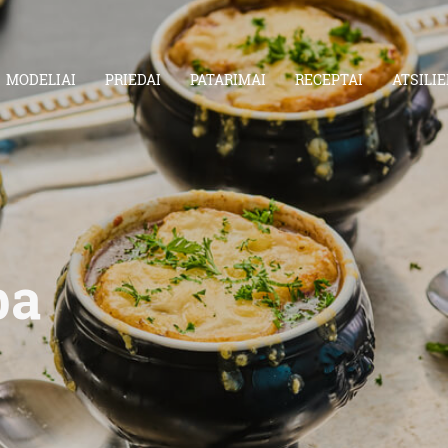
MODELIAI
PRIEDAI
PATARIMAI
RECEPTAI
ATSILIE
ba