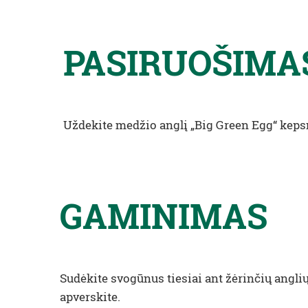
PASIRUOŠIMA
Uždekite medžio anglį „Big Green Egg“ kepsnin
GAMINIMAS
Sudėkite svogūnus tiesiai ant žėrinčių anglių
apverskite.