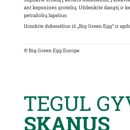
ant kepsninės grotelių. Uždenkite dangtį ir k
petražolių lapelius.
Išimkite dubenėlius iš „Big Green Egg“ ir ap
© Big Green Egg Europe
TEGUL GY
SKANUS