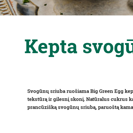
Kepta svog
Svogūnų sriuba ruošiama Big Green Egg keps
tekstūrą ir gilesnį skonį. Natūralus cukrus 
prancūzišką svogūnų sriubą, paruoštą kamad