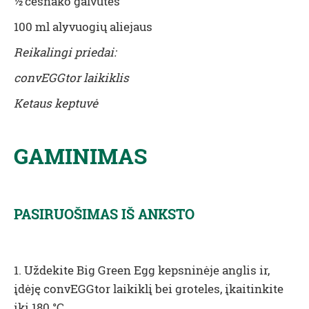
½ česnako galvutės
100 ml alyvuogių aliejaus
Reikalingi priedai:
convEGGtor laikiklis
Ketaus keptuvė
GAMINIMAS
PASIRUOŠIMAS IŠ ANKSTO
1. Uždekite Big Green Egg kepsninėje anglis ir,
įdėję convEGGtor laikiklį bei groteles, įkaitinkite
iki 180 °C.