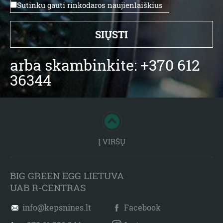
Sutinku gauti rinkodaros naujienlaiškius
arba skambinkite: +370 612
36344
Į VIRŠŲ
BIG GREEN EGG LIETUVA
UAB R-CENTRAS
info@kepsnines.lt
Facebook