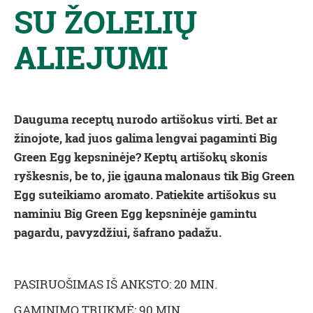
SU ŽOLELIŲ
ALIEJUMI
Dauguma receptų nurodo artišokus virti. Bet ar
žinojote, kad juos galima lengvai pagaminti Big
Green Egg kepsninėje? Keptų artišokų skonis
ryškesnis, be to, jie įgauna malonaus tik Big Green
Egg suteikiamo aromato. Patiekite artišokus su
naminiu Big Green Egg kepsninėje gamintu
pagardu, pavyzdžiui, šafrano padažu.
PASIRUOŠIMAS IŠ ANKSTO: 20 MIN.
GAMINIMO TRUKMĖ: 90 MIN.