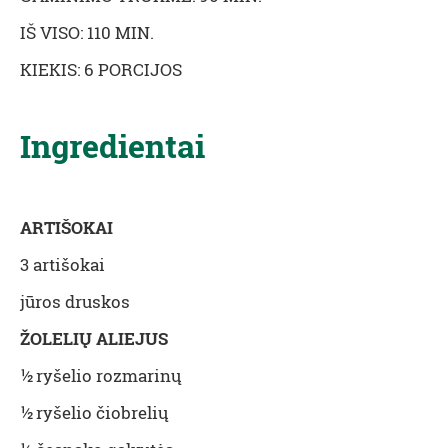
IŠ VISO: 110 MIN.
KIEKIS: 6 PORCIJOS
Ingredientai
ARTIŠOKAI
3 artišokai
jūros druskos
ŽOLELIŲ ALIEJUS
½ ryšelio rozmarinų
½ ryšelio čiobrelių