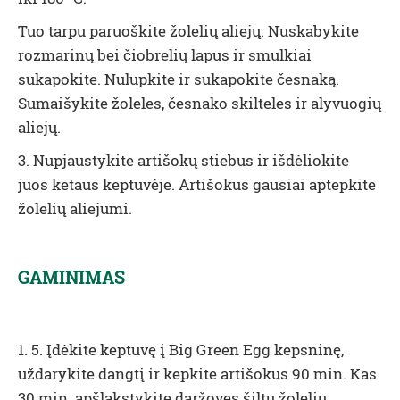
Tuo tarpu paruoškite žolelių aliejų. Nuskabykite
rozmarinų bei čiobrelių lapus ir smulkiai
sukapokite. Nulupkite ir sukapokite česnaką.
Sumaišykite žoleles, česnako skilteles ir alyvuogių
aliejų.
3. Nupjaustykite artišokų stiebus ir išdėliokite
juos ketaus keptuvėje
. Artišokus gausiai aptepkite
žolelių aliejumi.
GAMINIMAS
1. 5. Įdėkite keptuvę į Big Green Egg kepsninę,
uždarykite dangtį ir kepkite artišokus 90 min. Kas
30 min. apšlakstykite daržoves šiltu žolelių