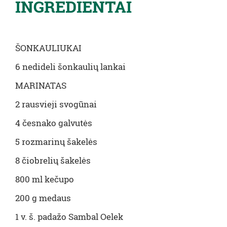
INGREDIENTAI
ŠONKAULIUKAI
6 nedideli šonkaulių lankai
MARINATAS
2 rausvieji svogūnai
4 česnako galvutės
5 rozmarinų šakelės
8 čiobrelių šakelės
800 ml kečupo
200 g medaus
1 v. š. padažo Sambal Oelek