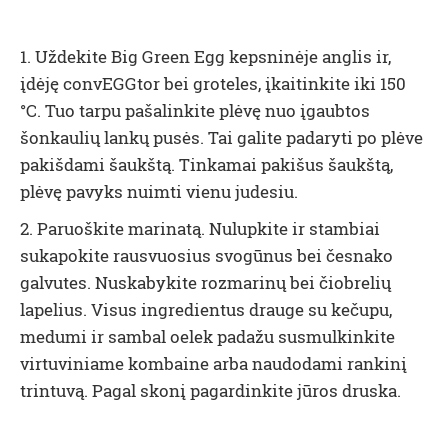
1. Uždekite Big Green Egg kepsninėje anglis ir,
įdėję convEGGtor bei groteles, įkaitinkite iki 150
°C. Tuo tarpu pašalinkite plėvę nuo įgaubtos
šonkaulių lankų pusės. Tai galite padaryti po plėve
pakišdami šaukštą. Tinkamai pakišus šaukštą,
plėvę pavyks nuimti vienu judesiu.
2. Paruoškite marinatą. Nulupkite ir stambiai
sukapokite rausvuosius svogūnus bei česnako
galvutes. Nuskabykite rozmarinų bei čiobrelių
lapelius. Visus ingredientus drauge su kečupu,
medumi ir sambal oelek padažu susmulkinkite
virtuviniame kombaine arba naudodami rankinį
trintuvą. Pagal skonį pagardinkite jūros druska.