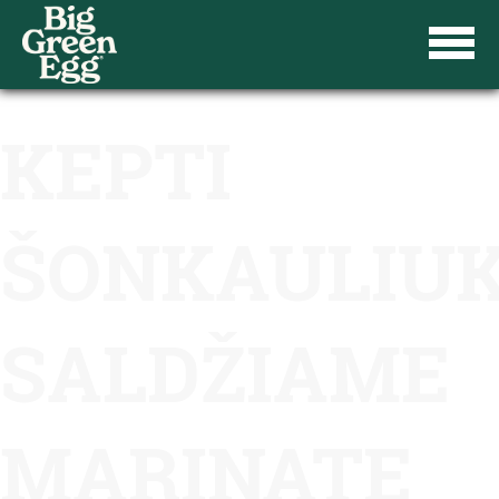
KEPTI
ŠONKAULIUK
SALDŽIAME
MARINATE