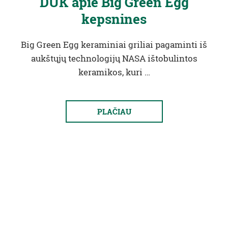
DUK apie Big Green Egg
kepsnines
Big Green Egg keraminiai griliai pagaminti iš
aukštųjų technologijų NASA ištobulintos
keramikos, kuri …
PLAČIAU