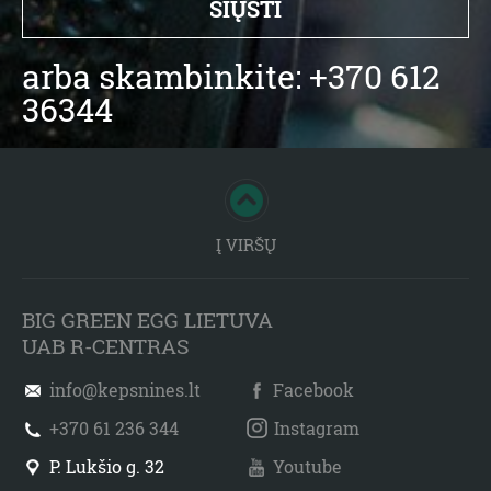
arba skambinkite: +370 612
36344
Į VIRŠŲ
BIG GREEN EGG LIETUVA
UAB R-CENTRAS
info@kepsnines.lt
Facebook
+370 61 236 344
Instagram
P. Lukšio g. 32
Youtube