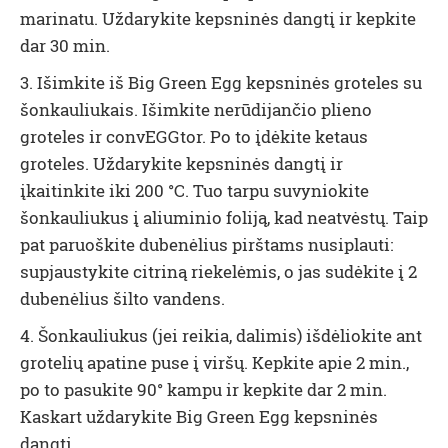
marinatu. Uždarykite kepsninės dangtį ir kepkite
dar 30 min.
3. Išimkite iš Big Green Egg kepsninės groteles su
šonkauliukais. Išimkite nerūdijančio plieno
groteles ir convEGGtor. Po to įdėkite ketaus
groteles. Uždarykite kepsninės dangtį ir
įkaitinkite iki 200 °C. Tuo tarpu suvyniokite
šonkauliukus į aliuminio foliją, kad neatvėstų. Taip
pat paruoškite dubenėlius pirštams nusiplauti:
supjaustykite citriną riekelėmis, o jas sudėkite į 2
dubenėlius šilto vandens.
4. Šonkauliukus (jei reikia, dalimis) išdėliokite ant
grotelių apatine puse į viršų. Kepkite apie 2 min.,
po to pasukite 90° kampu ir kepkite dar 2 min.
Kaskart uždarykite Big Green Egg kepsninės
dangtį.