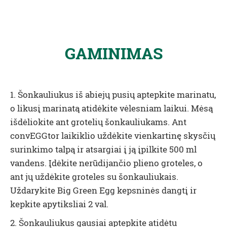
GAMINIMAS
1. Šonkauliukus iš abiejų pusių aptepkite marinatu,
o likusį marinatą atidėkite vėlesniam laikui. Mėsą
išdėliokite ant grotelių šonkauliukams. Ant
convEGGtor laikiklio uždėkite vienkartinę skysčių
surinkimo talpą ir atsargiai į ją įpilkite 500 ml
vandens. Įdėkite nerūdijančio plieno groteles, o
ant jų uždėkite groteles su šonkauliukais.
Uždarykite Big Green Egg kepsninės dangtį ir
kepkite apytiksliai 2 val.
2. Šonkauliukus gausiai aptepkite atidėtu