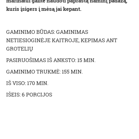
marinatui galite naudoti paprastą naminį padažą,
kuris įsigers į mėsą jai kepant.
GAMINIMO BŪDAS: GAMINIMAS
NETIESIOGINĖJE KAITROJE, KEPIMAS ANT
GROTELIŲ
PASIRUOŠIMAS IŠ ANKSTO: 15 MIN.
GAMINIMO TRUKMĖ: 155 MIN.
IŠ VISO: 170 MIN.
IŠEIS: 6 PORCIJOS