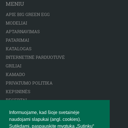
MENIU
APIE BIG GREEN EGG
MODELIAI
APTARNAVIMAS
PATARIMAI
KATALOGAS
INTERNETINĖ PARDUOTUVĖ
GRILIAI
KAMADO
PRIVATUMO POLITIKA
KEPSNINĖS
RECEPTAI
ARCTIC SPA BASEINAI
Informuojame, kad šioje svetainėje
ATSAKOMYBĖS APRIBOJIMAS
naudojami slapukai (angl. cookies).
BIGGREENEGG.EU
Sutikdami, paspauskite mygtuką „Sutinku“