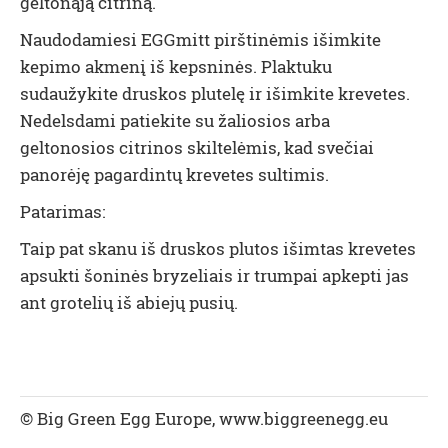
geltonąją citriną.
Naudodamiesi EGGmitt pirštinėmis išimkite
kepimo akmenį iš kepsninės. Plaktuku
sudaužykite druskos plutelę ir išimkite krevetes.
Nedelsdami patiekite su žaliosios arba
geltonosios citrinos skiltelėmis, kad svečiai
panorėję pagardintų krevetes sultimis.
Patarimas:
Taip pat skanu iš druskos plutos išimtas krevetes
apsukti šoninės bryzeliais ir trumpai apkepti jas
ant grotelių iš abiejų pusių.
© Big Green Egg Europe, www.biggreenegg.eu