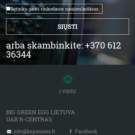
Sutinku gauti rinkodaros naujienlaiškius
arba skambinkite: +370 612
36344
Į VIRŠŲ
BIG GREEN EGG LIETUVA
UAB R-CENTRAS
info@kepsnines.lt
Facebook