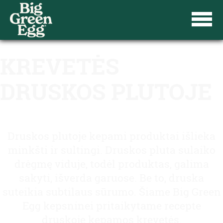
KREVETĖS
DRUSKOS PLUTOJE
Druskos plutoje kepami produktai išlieka
minkšti ir sultingi. Druskos pluta sulaiko
drėgmę viduje, todėl produktas, galima
sakyti, išverda garuose. Be to, druska
suteikia subtilaus sūrumo. Šiame Big Green
Egg kepsninei pritaikytame recepte
druskoje kepamos krevetės.