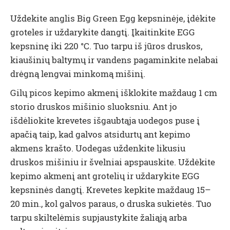
Uždekite anglis Big Green Egg kepsninėje, įdėkite
groteles ir uždarykite dangtį. Įkaitinkite EGG
kepsninę iki 220 °C. Tuo tarpu iš jūros druskos,
kiaušinių baltymų ir vandens pagaminkite nelabai
drėgną lengvai minkomą mišinį.
Gilų picos kepimo akmenį išklokite maždaug 1 cm
storio druskos mišinio sluoksniu. Ant jo
išdėliokite krevetes išgaubtąja uodegos puse į
apačią taip, kad galvos atsidurtų ant kepimo
akmens krašto. Uodegas uždenkite likusiu
druskos mišiniu ir švelniai apspauskite. Uždėkite
kepimo akmenį ant grotelių ir uždarykite EGG
kepsninės dangtį. Krevetes kepkite maždaug 15–
20 min., kol galvos paraus, o druska sukietės. Tuo
tarpu skiltelėmis supjaustykite žaliąją arba