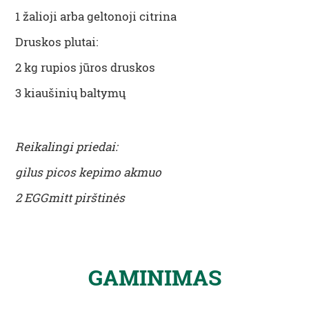
1 žalioji arba geltonoji citrina
Druskos plutai:
2 kg rupios jūros druskos
3 kiaušinių baltymų
Reikalingi priedai:
gilus picos kepimo akmuo
2 EGGmitt pirštinės
GAMINIMAS