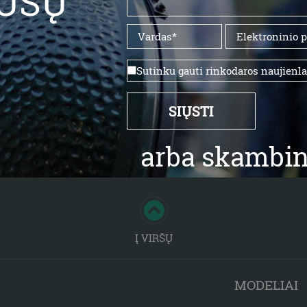
ŪSŲ
Sutinku gauti rinkodaros naujienl
arba skambin
Į VIRŠŲ
MODELIAI