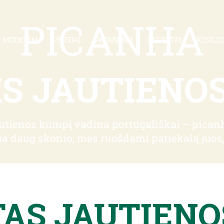
PICANHA
MODELIAI
PRIEDAI
PATARIMAI
RECEPTAI
ATSILIE
IS JAUTIENO
utienos kumpį vadina portugališkai – picanha
ia daug skonio, mes ruošdami patiekalą juos
TAS JAUTIENO