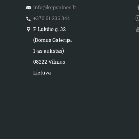
info@kepsnines.lt
+370 61 236 344
P. Lukšio g. 32
(Domus Galerija,
1-as aukštas)
08222 Vilnius
Lietuva