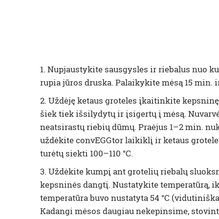
1. Nupjaustykite sausgysles ir riebalus nuo k
rupia jūros druska. Palaikykite mėsą 15 min. i
2. Uždėję ketaus groteles įkaitinkite kepsninę 
šiek tiek išsilydytų ir įsigertų į mėsą. Nuvarv
neatsirastų riebių dūmų. Praėjus 1–2 min. nuke
uždėkite convEGGtor laikiklį ir ketaus grote
turėtų siekti 100–110 °C.
3. Uždėkite kumpį ant grotelių riebalų sluoks
kepsninės dangtį. Nustatykite temperatūrą, iki
temperatūra buvo nustatyta 54 °C (vidutiniškai
Kadangi mėsos daugiau nekepinsime, stovint jo