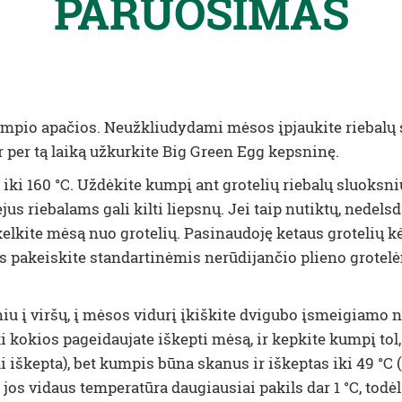
PARUOŠIMAS
umpio apačios. Neužkliudydami mėsos įpjaukite riebalų sl
r per tą laiką užkurkite Big Green Egg kepsninę.
iki 160 °C. Uždėkite kumpį ant grotelių riebalų sluoksniu
ėjus riebalams gali kilti liepsnų. Jei taip nutiktų, nedel
lkite mėsą nuo grotelių. Pasinaudoję ketaus grotelių kėl
les pakeiskite standartinėmis nerūdijančio plieno grote
niu į viršų, į mėsos vidurį įkiškite dvigubo įsmeigiamo 
 kokios pageidaujate iškepti mėsą, ir kepkite kumpį tol,
 iškepta), bet kumpis būna skanus ir iškeptas iki 49 °C (ž
s vidaus temperatūra daugiausiai pakils dar 1 °C, todėl 