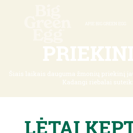
APIE BIG GREEN EGG
PRIEKIN
Šiais laikais dauguma žmonių priekinį ja
Kadangi riebalai suteik
LĖTAI KEP