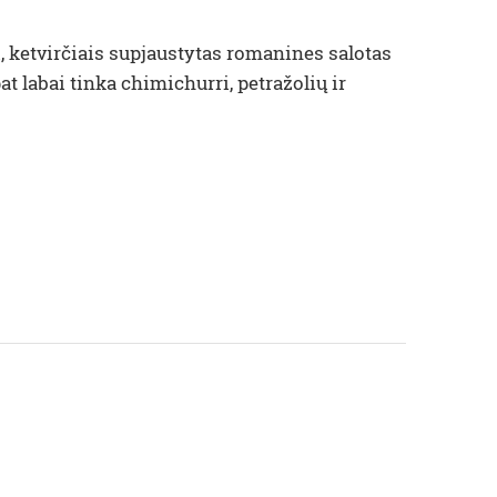
i, ketvirčiais supjaustytas romanines salotas
t labai tinka chimichurri, petražolių ir