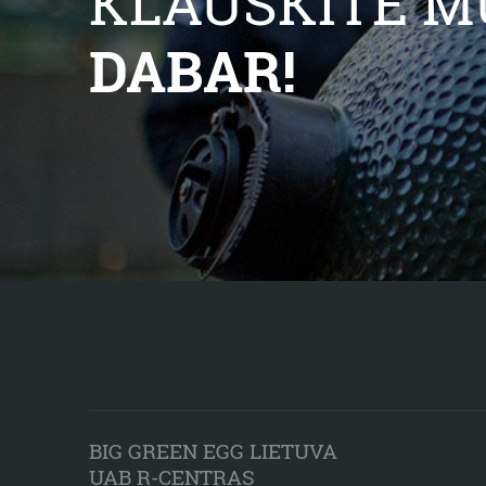
KLAUSKITE M
DABAR!
BIG GREEN EGG LIETUVA
UAB R-CENTRAS