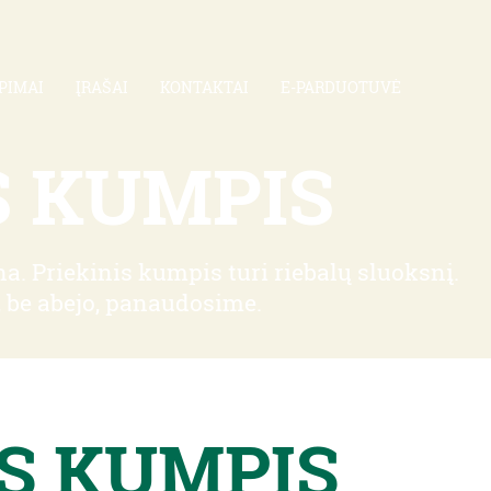
PIMAI
ĮRAŠAI
KONTAKTAI
E-PARDUOTUVĖ
S KUMPIS
. Priekinis kumpis turi riebalų sluoksnį.
, be abejo, panaudosime.
S KUMPIS