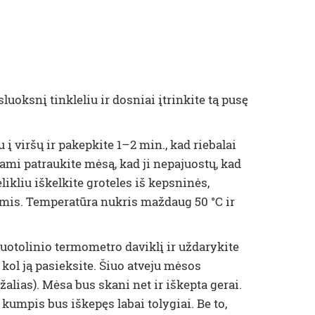
uoksnį tinkleliu ir dosniai įtrinkite tą pusę
 į viršų ir pakepkite 1–2 min., kad riebalai
sdami patraukite mėsą, kad ji nepajuostų, kad
ikliu iškelkite groteles iš kepsninės,
lėmis. Temperatūra nukris maždaug 50 °C ir
nuotolinio termometro daviklį ir uždarykite
 kol ją pasieksite. Šiuo atveju mėsos
alias). Mėsa bus skani net ir iškepta gerai.
kumpis bus iškepęs labai tolygiai. Be to,