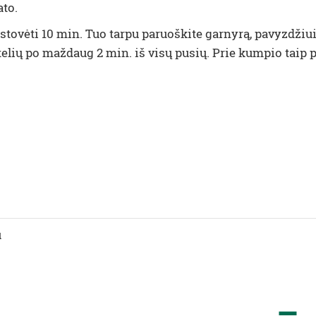
to.
astovėti 10 min. Tuo tarpu paruoškite garnyrą, pavyzdžiu
telių po maždaug 2 min. iš visų pusių. Prie kumpio taip pa
u