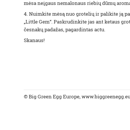
mėsa neįgaus nemalonaus riebių dūmų aroma
4. Nuimkite mėsą nuo grotelių ir palikite ją p
„Little Gem“. Paskrudinkite jas ant ketaus gro
česnakų padažas, pagardintas actu.
Skanaus!
© Big Green Egg Europe, www.biggreenegg.e