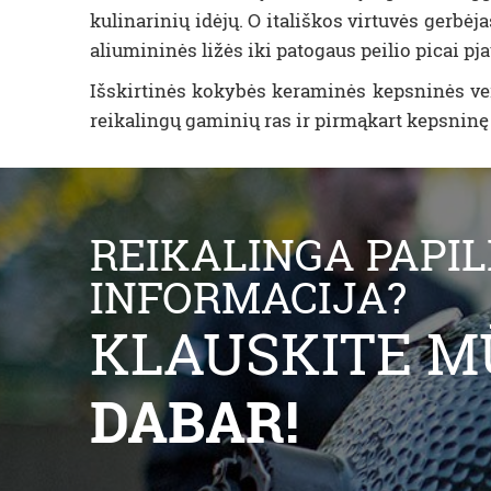
kulinarinių idėjų. O itališkos virtuvės gerbėj
aliumininės ližės iki patogaus peilio picai pja
Išskirtinės kokybės keraminės kepsninės ver
reikalingų gaminių ras ir pirmąkart kepsninę 
REIKALINGA PAPI
INFORMACIJA?
KLAUSKITE M
DABAR!