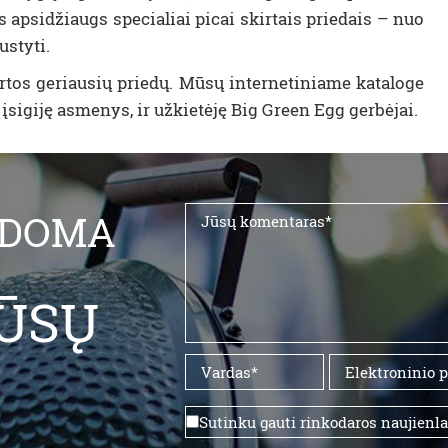
as apsidžiaugs specialiai picai skirtais priedais – nuo
ustyti.
tos geriausių priedų. Mūsų internetiniame kataloge
įsigiję asmenys, ir užkietėję Big Green Egg gerbėjai.
LDOMA
ŪSŲ
Sutinku gauti rinkodaros naujienl