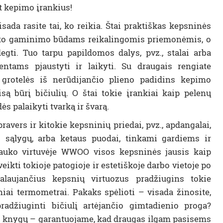
nt kepimo įrankius!
sada rasite tai, ko reikia. Štai praktiškas kepsninės
sto gaminimo būdams reikalingomis priemonėmis, o
ti. Tuo tarpu papildomos dalys, pvz., stalai arba
entams pjaustyti ir laikyti. Su draugais rengiate
grotelės iš nerūdijančio plieno padidins kepimo
visą būrį bičiulių. O štai tokie įrankiai kaip pelenų
dės palaikyti tvarką ir švarą.
avers ir kitokie kepsninių priedai, pvz., apdangalai,
 sąlygų, arba ketaus puodai, tinkami gardiems ir
lauko virtuvėje WWOO visos kepsninės jausis kaip
eikti tokioje patogioje ir estetiškoje darbo vietoje po
alaujančius kepsnių virtuozus pradžiugins tokie
ai termometrai. Pakaks spėlioti – visada žinosite,
adžiuginti bičiulį artėjančio gimtadienio proga?
g knygų – garantuojame, kad draugas ilgam pasisems