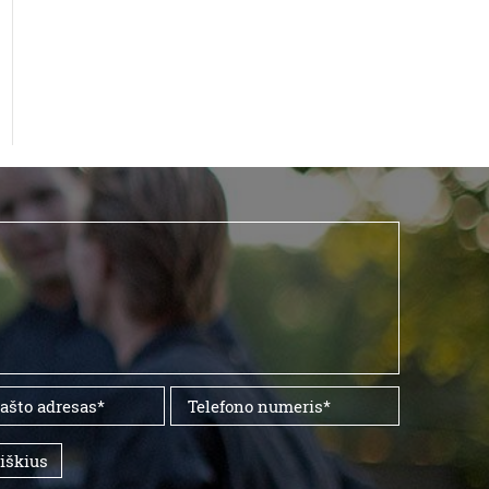
aiškius