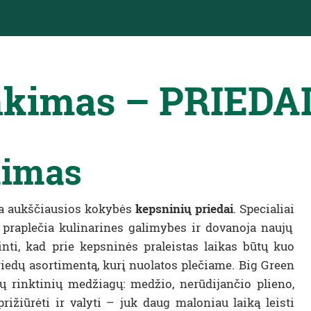
inkimas – PRIEDA
kimas
ria aukščiausios kokybės
kepsninių priedai
. Specialiai
i praplečia kulinarines galimybes ir dovanoja naujų
ti, kad prie kepsninės praleistas laikas būtų kuo
priedų asortimentą, kurį nuolatos plečiame. Big Green
 rinktinių medžiagų: medžio, nerūdijančio plieno,
rižiūrėti ir valyti – juk daug maloniau laiką leisti