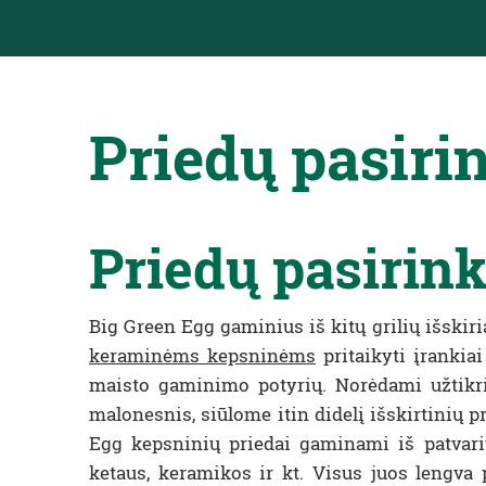
Priedų pasir
Priedų pasirin
Big Green Egg gaminius iš kitų grilių išski
keraminėms kepsninėms
pritaikyti įrankia
maisto gaminimo potyrių. Norėdami užtikrin
malonesnis, siūlome itin didelį išskirtinių 
Egg kepsninių priedai gaminami iš patvarių
ketaus, keramikos ir kt. Visus juos lengva p