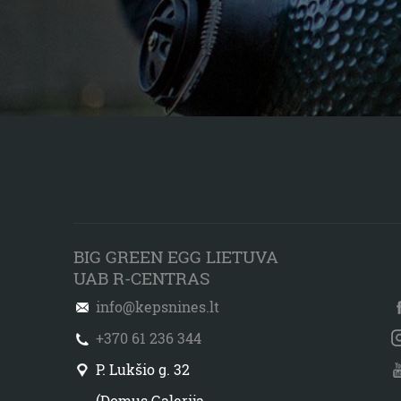
BIG GREEN EGG LIETUVA
UAB R-CENTRAS
info@kepsnines.lt
+370 61 236 344
P. Lukšio g. 32
(Domus Galerija,