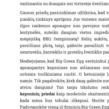
vaišinantis su draugais nei virtuvėje šveičia
Gausus priedų pasirinkimas užtikrina, kad vi
įrankių rinkinys aprūpins Jus visiems mai
ilgos rankenos apsaugos nuo pavojaus nudeg
lentynėlės, suteiks daugiau vietos ingredi
mėgėjišką BBQ čempionatą? Kelių aukštų 
paviršiaus plotą, taigi, galėsite pavaišinti 
semtuvėlis, žarsteklis ir grotelių šveitiklis pa
Neabejojame, kad Big Green Egg savininkui pr
apsaugantys kepsnines nuo atšiauraus oro
sotiems troškiniams ruošti. O betoninėje 
namie. Tik pagalvokite, kiek daug galėsite nuv
atviru dangumi! Tuo tarpu tikslumo reik
kepsninių priedai
kaip modernūs skaitmenini
kada mėsa bus tobulai iškepusi. Norite pr
Padovanokite vieną iš firminių Big Green Eg