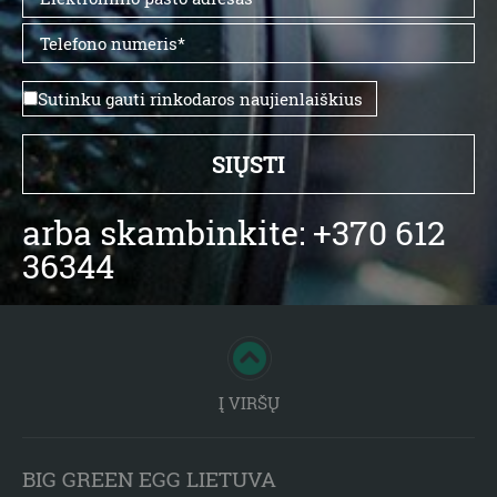
Sutinku gauti rinkodaros naujienlaiškius
arba skambinkite: +370 612
36344
Į VIRŠŲ
BIG GREEN EGG LIETUVA