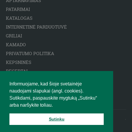
APTARNAVIMAS
PATARIMAI
KATALOGAS
INTERNETINĖ PARDUOTUVĖ
GRILIAI
KAMADO
PRIVATUMO POLITIKA
KEPSNINĖS
RECEPTAI
ARCTIC SPA BASEINAI
Informuojame, kad šioje svetainėje
ATSAKOMYBĖS APRIBOJIMAS
naudojami slapukai (angl. cookies).
BIGGREENEGG.EU
Sutikdami, paspauskite mygtuką „Sutinku“
arba naršykite toliau.
2010 - 2025 © BIG GREEN EGG
.
Sutinku
LIETUVA UAB R-CENTRAS |