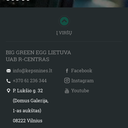
Į VIRŠŲ
BIG GREEN EGG LIETUVA
UAB R-CENTRAS
info@kepsnines.lt
Facebook
+370 61 236 344
Instagram
P. Lukšio g. 32
Youtube
(Domus Galerija,
1-as aukštas)
08222 Vilnius