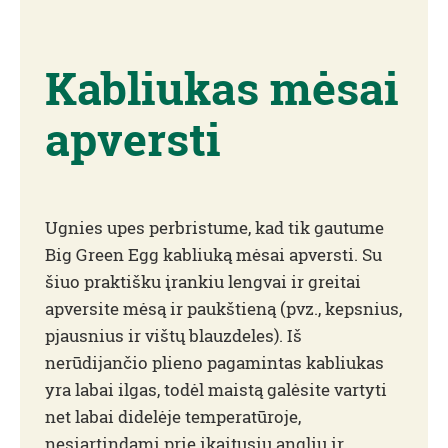
Kabliukas mėsai
apversti
Ugnies upes perbristume, kad tik gautume
Big Green Egg kabliuką mėsai apversti. Su
šiuo praktišku įrankiu lengvai ir greitai
apversite mėsą ir paukštieną (pvz., kepsnius,
pjausnius ir vištų blauzdeles). Iš
nerūdijančio plieno pagamintas kabliukas
yra labai ilgas, todėl maistą galėsite vartyti
net labai didelėje temperatūroje,
nesiartindami prie įkaitusių anglių ir