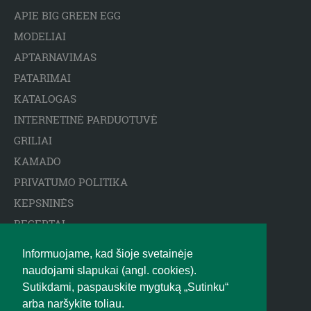
APIE BIG GREEN EGG
MODELIAI
APTARNAVIMAS
PATARIMAI
KATALOGAS
INTERNETINĖ PARDUOTUVĖ
GRILIAI
KAMADO
PRIVATUMO POLITIKA
KEPSNINĖS
RECEPTAI
ARCTIC SPA BASEINAI
Informuojame, kad šioje svetainėje
ATSAKOMYBĖS APRIBOJIMAS
naudojami slapukai (angl. cookies).
BIGGREENEGG.EU
Sutikdami, paspauskite mygtuką „Sutinku“
arba naršykite toliau.