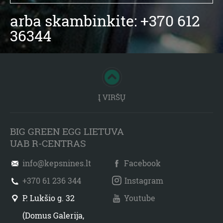
arba skambinkite: +370 612
36344
Į VIRŠŲ
BIG GREEN EGG LIETUVA
UAB R-CENTRAS
info@kepsnines.lt
Facebook
+370 61 236 344
Instagram
P. Lukšio g. 32
Youtube
(Domus Galerija,