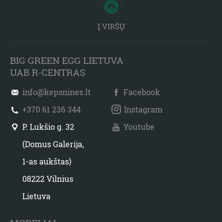
Į VIRŠŲ
BIG GREEN EGG LIETUVA
UAB R-CENTRAS
info@kepsnines.lt
Facebook
+370 61 236 344
Instagram
P. Lukšio g. 32
Youtube
(Domus Galerija,
1-as aukštas)
08222 Vilnius
Lietuva