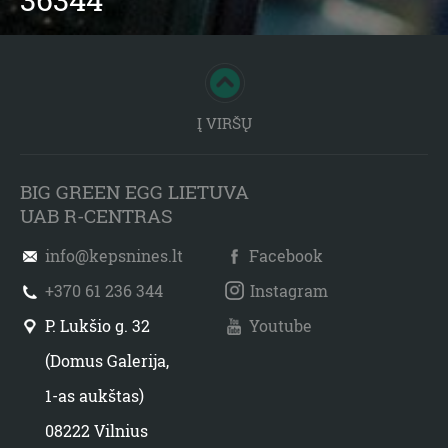
Į VIRŠŲ
BIG GREEN EGG LIETUVA
UAB R-CENTRAS
info@kepsnines.lt
Facebook
+370 61 236 344
Instagram
P. Lukšio g. 32
Youtube
(Domus Galerija,
1-as aukštas)
08222 Vilnius