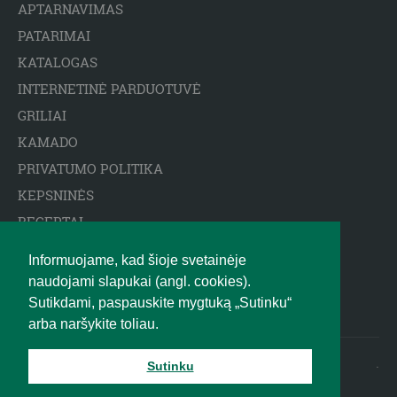
APTARNAVIMAS
PATARIMAI
KATALOGAS
INTERNETINĖ PARDUOTUVĖ
GRILIAI
KAMADO
PRIVATUMO POLITIKA
KEPSNINĖS
RECEPTAI
ARCTIC SPA BASEINAI
Informuojame, kad šioje svetainėje
ATSAKOMYBĖS APRIBOJIMAS
naudojami slapukai (angl. cookies).
BIGGREENEGG.EU
Sutikdami, paspauskite mygtuką „Sutinku“
arba naršykite toliau.
2010 - 2025 © BIG GREEN EGG
.
Sutinku
LIETUVA UAB R-CENTRAS |