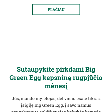
PLAČIAU
Sutaupykite pirkdami Big
Green Egg kepsninę rugpjūčio
mėnesį
Jūs, maisto mylėtojas, dėl vieno esate tikras:
įsigiję Big Green Egg, į savo namus
atsigabensite aukščiausios kokybės kamado