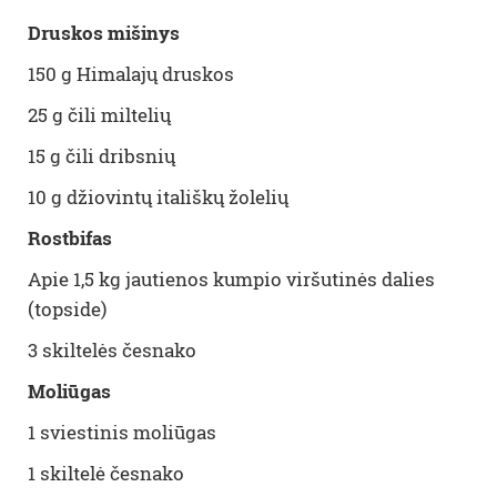
Druskos mišinys
150 g Himalajų druskos
25 g čili miltelių
15 g čili dribsnių
10 g džiovintų itališkų žolelių
Rostbifas
Apie 1,5 kg jautienos kumpio viršutinės dalies
(topside)
3 skiltelės česnako
Moliūgas
1
sviestin
is moliūgas
1 skiltelė česnako