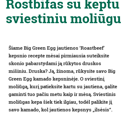
Rostbifas su keptu
sviestiniu moliūgu
Šiame Big Green Egg jautienos ‘Roastbeef’
kepsnio recepte mėsai pirmiausia suteiksite
skonio pabarstydami ją rūkytos druskos
mišiniu. Druska? Ją, žinoma, rūkysite savo Big
Green Egg kamado kepsninėje. O
sviestin
į
moliūgą, kurį patieksite kartu su jautiena, galite
gaminti tuo pačiu metu kaip ir mėsą.
Sviestin
is
moliūgas kepa šiek tiek ilgiau, todėl palikite jį
savo kamado, kol jautienos kepsnys „ilsėsis“.