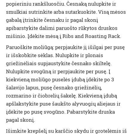
popieriniu rankšluosčiu. Česnaką nulupkite ir
smulkiai sutrinkite arba sutarkuokite. Visą mėsos
gabalą įtrinkite česnaku ir pagal skonį
apibarstykite dalimi paruošto rūkytos druskos
mišinio. Įdėkite mėsą į Ribs and Roasting Rack.
Paruoškite moliūgą: perpjaukite jį išilgai per pusę
ir išskobkite sėklas. Nulupkite ir plonais
griežinėliais supjaustykite česnako skiltelę.
Nulupkite svogūną ir perpjaukite per pusę. Į
kiekvieną moliūgo puselės įdubą įdėkite po 3
šalavijo lapus, pusę česnako griežinėlių,
rozmarino ir čiobrelių šakelę. Kiekvieną įdubą
apšlakstykite puse šaukšto alyvuogių aliejaus ir
įdėkite po pusę svogūno. Pabarstykite druska
pagal skonį.
Išimkite krepšelį su karščio skydu ir grotelėmis iš