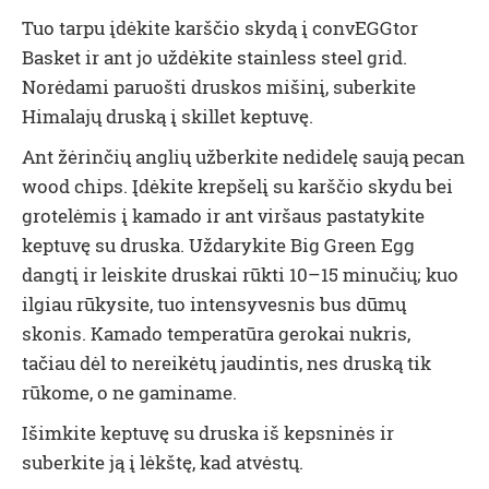
Tuo tarpu įdėkite karščio skydą į convEGGtor
Basket ir ant jo uždėkite stainless steel grid.
Norėdami paruošti druskos mišinį, suberkite
Himalajų druską į skillet keptuvę.
Ant žėrinčių anglių užberkite nedidelę saują pecan
wood chips. Įdėkite krepšelį su karščio skydu bei
grotelėmis į kamado ir ant viršaus pastatykite
keptuvę su druska. Uždarykite Big Green Egg
dangtį ir leiskite druskai rūkti 10–15 minučių; kuo
ilgiau rūkysite, tuo intensyvesnis bus dūmų
skonis. Kamado temperatūra gerokai nukris,
tačiau dėl to nereikėtų jaudintis, nes druską tik
rūkome, o ne gaminame.
Išimkite keptuvę su druska iš kepsninės ir
suberkite ją į lėkštę, kad atvėstų.