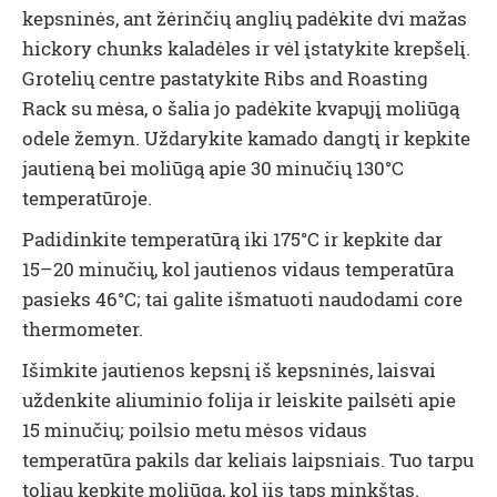
kepsninės, ant žėrinčių anglių padėkite dvi mažas
hickory chunks kaladėles ir vėl įstatykite krepšelį.
Grotelių centre pastatykite Ribs and Roasting
Rack su mėsa, o šalia jo padėkite kvapųjį moliūgą
odele žemyn. Uždarykite kamado dangtį ir kepkite
jautieną bei moliūgą apie 30 minučių 130°C
temperatūroje.
Padidinkite temperatūrą iki 175°C ir kepkite dar
15–20 minučių, kol jautienos vidaus temperatūra
pasieks 46°C; tai galite išmatuoti naudodami core
thermometer.
Išimkite jautienos kepsnį iš kepsninės, laisvai
uždenkite aliuminio folija ir leiskite pailsėti apie
15 minučių; poilsio metu mėsos vidaus
temperatūra pakils dar keliais laipsniais. Tuo tarpu
toliau kepkite moliūgą, kol jis taps minkštas.