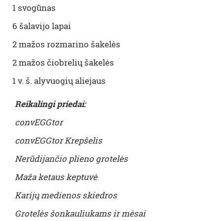
1 svogūnas
6 šalavijo lapai
2 mažos rozmarino šakelės
2 mažos čiobrelių šakelės
1 v. š. alyvuogių aliejaus
Reikalingi priedai:
convEGGtor
convEGGtor Krepšelis
Nerūdijančio plieno grotelės
Maža ketaus keptuvė
Karijų medienos skiedros
Grotelės š
onkauli
ukams
ir
mėsai