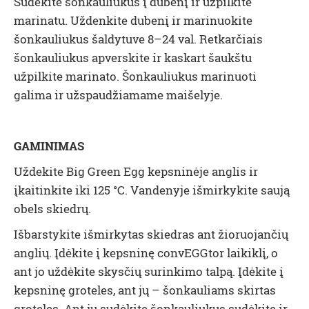
Sudėkite šonkauliukus į dubenį ir užpilkite
marinatu. Uždenkite dubenį ir marinuokite
šonkauliukus šaldytuve 8–24 val. Retkarčiais
šonkauliukus apverskite ir kaskart šaukštu
užpilkite marinato. Šonkauliukus marinuoti
galima ir užspaudžiamame maišelyje.
GAMINIMAS
Uždekite Big Green Egg kepsninėje anglis ir
įkaitinkite iki 125 °C. Vandenyje išmirkykite saują
obels skiedrų.
Išbarstykite išmirkytas skiedras ant žioruojančių
anglių. Įdėkite į kepsninę convEGGtor laikiklį, o
ant jo uždėkite skysčių surinkimo talpą. Įdėkite į
kepsninę groteles, ant jų – šonkauliams skirtas
groteles. Ant jų sudėkite šonkauliukus sudėkite ir