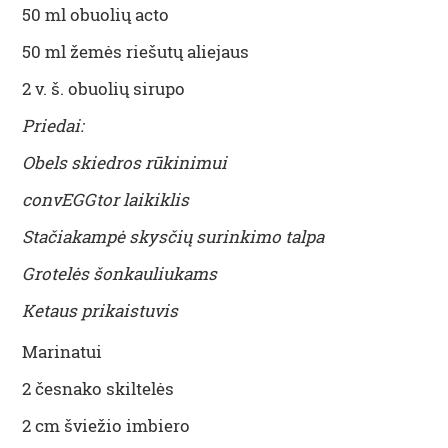
50 ml obuolių acto
50 ml žemės riešutų aliejaus
2 v. š. obuolių sirupo
Priedai:
Obels skiedros rūkinimui
convEGGtor laikiklis
Stačiakampė skysčių surinkimo talpa
Grotelės šonkauliukams
Ketaus prikaistuvis
Marinatui
2 česnako skiltelės
2 cm šviežio imbiero