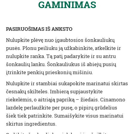
GAMINIMAS
PASIRUOŠIMAS IŠ ANKSTO
Nulupkite plėvę nuo įgaubtosios šonkauliukų
pusės. Plonu peiliuku ją užkabinkite, atkelkite ir
nulupkite ranka. Tą patį padarykite ir su antru
šonkaulių lanku. Šonkauliukus iš abiejų pusių
įtrinkite penkių prieskonių mišiniu.
Nulupkite ir stambiai sukapokite marinatui skirtas
česnakų skilteles. Imbierą supjaustykite
riekelėmis, o aitriąją papriką – žiedais. Cinamono
lazdelę perlaužkite per pusę, o pipirų grūdelius
šiek tiek patrinkite. Sumaišykite visus marinatui
skirtus ingredientus.