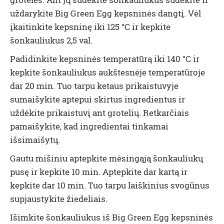
uždarykite Big Green Egg kepsninės dangtį. Vėl
įkaitinkite kepsninę iki 125 °C ir kepkite
šonkauliukus 2,5 val.
Padidinkite kepsninės temperatūrą iki 140 °C ir
kepkite šonkauliukus aukštesnėje temperatūroje
dar 20 min. Tuo tarpu ketaus prikaistuvyje
sumaišykite aptepui skirtus ingredientus ir
uždėkite prikaistuvį ant grotelių. Retkarčiais
pamaišykite, kad ingredientai tinkamai
išsimaišytų.
Gautu mišiniu aptepkite mėsingąją šonkauliukų
pusę ir kepkite 10 min. Aptepkite dar kartą ir
kepkite dar 10 min. Tuo tarpu laiškinius svogūnus
supjaustykite žiedeliais.
Išimkite šonkauliukus iš Big Green Egg kepsninės