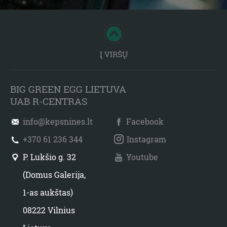
Į VIRŠŲ
BIG GREEN EGG LIETUVA
UAB R-CENTRAS
info@kepsnines.lt
Facebook
+370 61 236 344
Instagram
P. Lukšio g. 32
Youtube
(Domus Galerija,
1-as aukštas)
08222 Vilnius