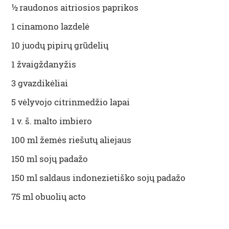
½ raudonos aitriosios paprikos
1 cinamono lazdelė
10 juodų pipirų grūdelių
1 žvaigždanyžis
3 gvazdikėliai
5 vėlyvojo citrinmedžio lapai
1 v. š. malto imbiero
100 ml žemės riešutų aliejaus
150 ml sojų padažo
150 ml saldaus indonezietiško sojų padažo
75 ml obuolių acto