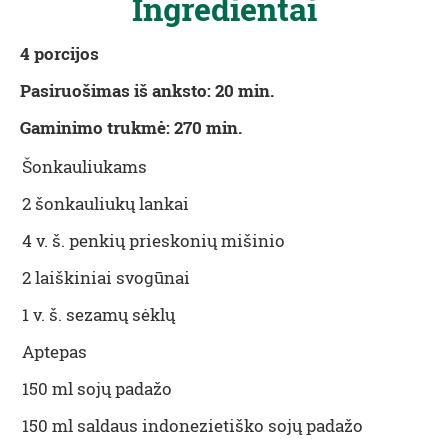
Ingredientai
4 porcijos
Pasiruošimas iš anksto: 20 min.
Gaminimo trukmė: 270 min.
Šonkauliukams
2 šonkauliukų lankai
4 v. š. penkių prieskonių mišinio
2 laiškiniai svogūnai
1 v. š. sezamų sėklų
Aptepas
150 ml sojų padažo
150 ml saldaus indonezietiško sojų padažo