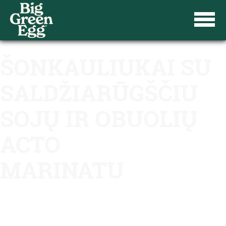
ŠONKAULIUKAI SU
SALDŽIARŪGŠČIU
SOJŲ IR OBUOLIŲ
ACTO
MARINATU