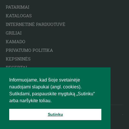
PATARIMAI
KATALOGAS
INTERNETINĖ PARDUOTUVĖ
GRILIAI
KAMADO
PRIVATUMO POLITIKA
KEPSNINĖS
RECEPTAI
ARCTIC SPA BASEINAI
Informuojame, kad šioje svetainėje
ATSAKOMYBĖS APRIBOJIMAS
naudojami slapukai (angl. cookies).
BIGGREENEGG.EU
Sutikdami, paspauskite mygtuką „Sutinku“
arba naršykite toliau.
2010 - 2025 © BIG GREEN EGG
.
Sutinku
LIETUVA UAB R-CENTRAS |
Griliai, kepsninės, rūkyklos