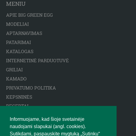
MENIU
APIE BIG GREEN EGG
MODELIAI
APTARNAVIMAS
PATARIMAI
KATALOGAS
INTERNETINĖ PARDUOTUVĖ
GRILIAI
KAMADO
PRIVATUMO POLITIKA
KEPSNINĖS
RECEPTAI
ARCTIC SPA BASEINAI
Informuojame, kad šioje svetainėje
ATSAKOMYBĖS APRIBOJIMAS
naudojami slapukai (angl. cookies).
BIGGREENEGG.EU
Sutikdami, paspauskite mygtuką „Sutinku“