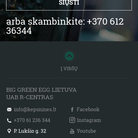
arba skambinkite: +370 612
36344
Į VIRŠŲ
BIG GREEN EGG LIETUVA
UAB R-CENTRAS
info@kepsnines.lt
Facebook
+370 61 236 344
Instagram
P. Lukšio g. 32
Youtube