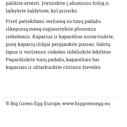
palikite atvėsti. Įvyniokite į aliuminio foliją ir
laikykite šaldytuve, kol prireiks.
Prieš patiekdami veršieną su tunų padažu
iškepusią mėsą supjaustykite plonomis
riekelėmis. Kaparius ir kaparėlius nuvarvinkite,
pusę kaparių išilgai perpjaukite pusiau. Salotų
lapus ir veršienos riekeles išdėliokite lėkštėse.
Pagardinkite tunų padažu, kaparėliais bei
kapariais ir užtarkuokite citrinos žievelės.
© Big Green Egg Europe, www.biggreenegg.eu