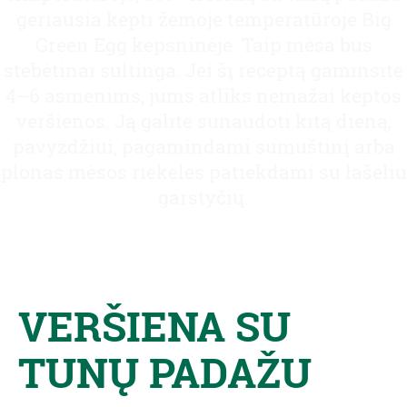
geriausia kepti žemoje temperatūroje Big
Green Egg kepsninėje. Taip mėsa bus
stebėtinai sultinga. Jei šį receptą gaminsite
4–6 asmenims, jums atliks nemažai keptos
veršienos. Ją galite sunaudoti kitą dieną,
pavyzdžiui, pagamindami sumuštinį arba
plonas mėsos riekeles patiekdami su lašeliu
garstyčių.
VERŠIENA SU
TUNŲ PADAŽU