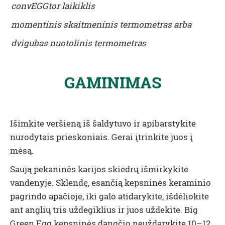
convEGGtor
laikiklis
momentinis skaitmeninis termometras arba
dvigubas nuotolinis termometras
GAMINIMAS
Išimkite veršieną iš šaldytuvo ir apibarstykite
nurodytais prieskoniais. Gerai įtrinkite juos į
mėsą.
Saują pekaninės karijos skiedrų išmirkykite
vandenyje. Sklendę, esančią kepsninės keraminio
pagrindo apačioje, iki galo atidarykite, išdėliokite
ant anglių tris uždegiklius ir juos uždekite. Big
Green Egg kepsninės dangčio neuždarykite 10–12