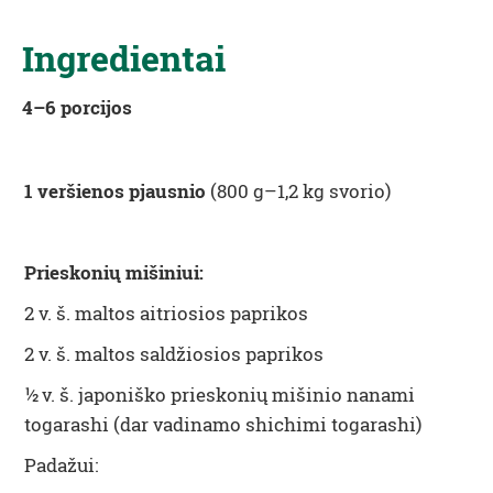
Ingredientai
4
–
6
porcijos
1
veršienos pjausnio
(
800 g
–
1,2 kg
svorio)
Prieskonių mišiniui
:
2
v. š. maltos aitriosios paprikos
2
v. š. maltos saldžiosios paprikos
½
v. š.
japoniško
prieskonių mišinio
nanami
togarashi (
dar vadinamo
shichimi togarashi)
Padažui
: