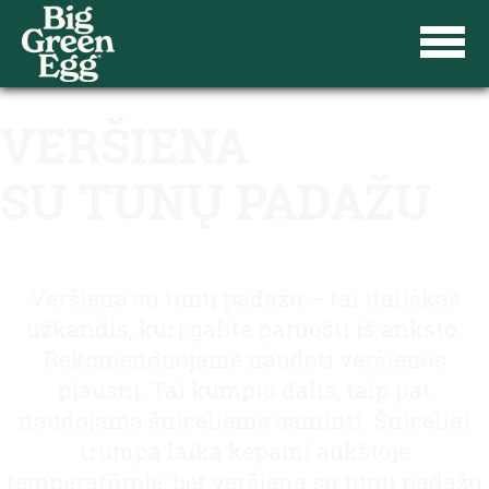
VERŠIENA
SU TUNŲ PADAŽU
Veršiena su tunų padažu – tai itališkas
užkandis, kurį galite paruošti iš anksto.
Rekomenduojame naudoti veršienos
pjausnį. Tai kumpio dalis, taip pat
naudojama šniceliams gaminti. Šniceliai
trumpą laiką kepami aukštoje
temperatūroje, bet veršieną su tunų padažu