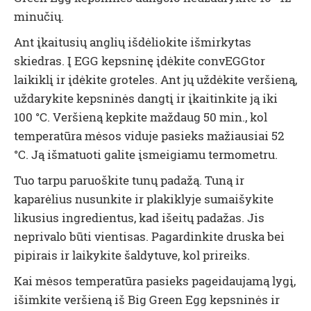
minučių.
Ant įkaitusių anglių išdėliokite išmirkytas
skiedras. Į EGG kepsninę įdėkite
convEGGtor
laikiklį ir įdėkite groteles. Ant jų uždėkite veršieną,
uždarykite kepsninės dangtį ir įkaitinkite ją iki
100 °C.
Veršieną kepkite maždaug 50 min., kol
temperatūra mėsos viduje pasieks mažiausiai
52
°C.
Ją išmatuoti galite įsmeigiamu termometru.
Tuo tarpu paruoškite tunų padažą. Tuną ir
kaparėlius nusunkite ir plakiklyje sumaišykite
likusius ingredientus, kad išeitų padažas. Jis
neprivalo būti vientisas. Pagardinkite druska bei
pipirais ir laikykite šaldytuve, kol prireiks.
Kai mėsos temperatūra pasieks pageidaujamą lygį,
išimkite veršieną iš Big Green Egg kepsninės ir