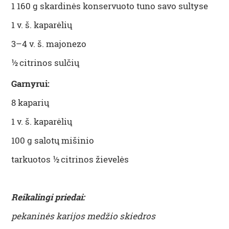
1 160 g
skardinės konservuoto tuno savo sultyse
1
v. š. kaparėlių
3
–
4
v. š. majonezo
½
citrinos sulčių
Garnyrui
:
8
kaparių
1
v. š. kaparėlių
100 g
salotų mišinio
tarkuotos
½
citrinos žievelės
Reikalingi priedai
:
pekaninės karijos medžio skiedros