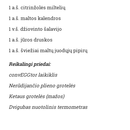
1 a.š. citrinžolės miltelių
1 a.š. maltos kalendros
1 v.š. džiovinto šalavijo
1 a.š. jūros druskos
1 a.š. šviežiai maltų juodųjų pipirų
Reikalingi priedai:
convEGGtor laikiklis
Nerūdijančio plieno grotelės
Ketaus grotelės (mažos)
Dvigubas nuotolinis termometras