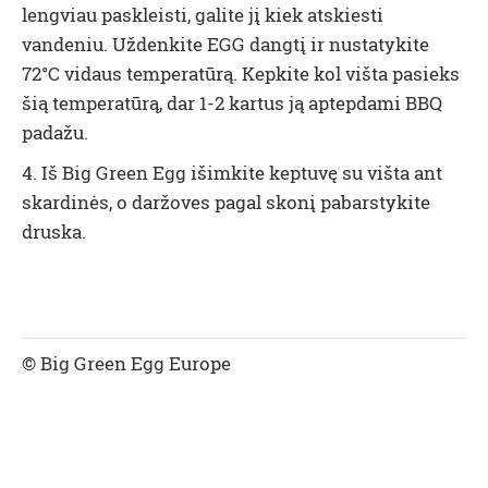
lengviau paskleisti, galite jį kiek atskiesti
vandeniu. Uždenkite EGG dangtį ir nustatykite
72°C vidaus temperatūrą. Kepkite kol višta pasieks
šią temperatūrą, dar 1-2 kartus ją aptepdami BBQ
padažu.
4. Iš Big Green Egg išimkite keptuvę su višta ant
skardinės, o daržoves pagal skonį pabarstykite
druska.
© Big Green Egg Europe