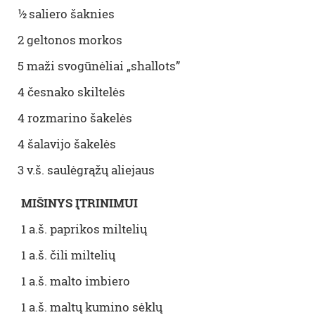
½ saliero šaknies
2 geltonos morkos
5 maži svogūnėliai „shallots”
4 česnako skiltelės
4 rozmarino šakelės
4 šalavijo šakelės
3 v.š. saulėgrąžų aliejaus
MIŠINYS ĮTRINIMUI
1 a.š. paprikos miltelių
1 a.š. čili miltelių
1 a.š. malto imbiero
1 a.š. maltų kumino sėklų