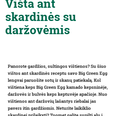
Višta ant
skardinės su
daržovėmis
Panorote gardžios, sultingos vištienos? Su šiuo
vištos ant skardinės receptu savo Big Green Egg
lengvai paruošite sotų ir skanų patiekalą. Kol
vištiena keps Big Green Egg kamado kepsninėje,
daržovės ir bulvės keps keptuvėje apačioje. Nuo
vištienos ant daržovių lašantys riebalai jas
pavers itin gardžiomis. Neturite laikiklio
skardinei prilaikyti? Tuomet galite supilti alų į