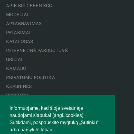
APIE BIG GREEN EGG
MODELIAI
APTARNAVIMAS
PATARIMAI
KATALOGAS
INTERNETINĖ PARDUOTUVĖ
GRILIAI
KAMADO
PRIVATUMO POLITIKA
KEPSNINĖS
RECEPTAI
ARCTIC SPA BASEINAI
Informuojame, kad šioje svetainėje
ATSAKOMYBĖS APRIBOJIMAS
naudojami slapukai (angl. cookies).
BIGGREENEGG.EU
Sutikdami, paspauskite mygtuką „Sutinku“
arba naršykite toliau.