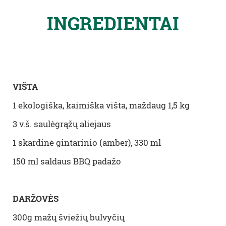
INGREDIENTAI
VIŠTA
1 ekologiška, kaimiška višta, maždaug 1,5 kg
3 v.š. saulėgrąžų aliejaus
1 skardinė gintarinio (amber), 330 ml
150 ml saldaus BBQ padažo
DARŽOVĖS
300g mažų šviežių bulvyčių