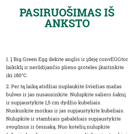
PASIRUOŠIMAS IŠ
ANKSTO
1. Į Big Green Egg dekite anglis ir įdėję convEGGtor
laikiklį ir nerūdijančio plieno groteles įkaitinkite
iki 180°C.
2. Per tą laiką atidžiai nuplaukite šviežias mažas
bulves ir jas nusausinkite. Nulupkite saliero šaknį
ir supjaustykite 1,5 cm dydžio kubeliais.
Nuskuskite morkas ir jas supjaustykite kubeliais.
Nulupkite ir stambiais gabalėliais supjaustykite
svogūnus ir česnaką. Nuo kotelių nulupkite