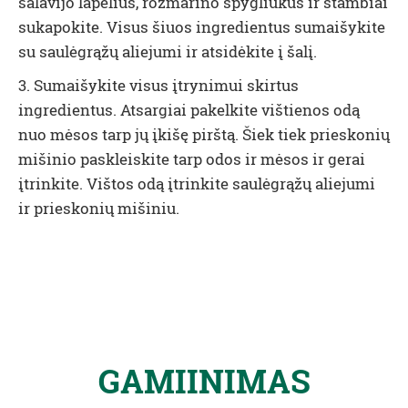
šalavijo lapelius, rozmarino spygliukus ir stambiai
sukapokite. Visus šiuos ingredientus sumaišykite
su saulėgrąžų aliejumi ir atsidėkite į šalį.
3. Sumaišykite visus įtrynimui skirtus
ingredientus. Atsargiai pakelkite vištienos odą
nuo mėsos tarp jų įkišę pirštą. Šiek tiek prieskonių
mišinio paskleiskite tarp odos ir mėsos ir gerai
įtrinkite. Vištos odą įtrinkite saulėgrąžų aliejumi
ir prieskonių mišiniu.
GAMIINIMAS