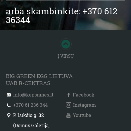
arba skambinkite: +370 612
36344
Į VIRŠŲ
BIG GREEN EGG LIETUVA
UAB R-CENTRAS
info@kepsnines.lt
Facebook
+370 61 236 344
Instagram
P. Lukšio g. 32
Youtube
(Domus Galerija,