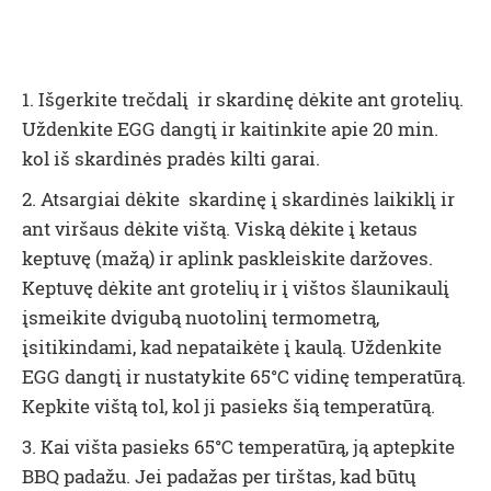
1. Išgerkite trečdalį ir skardinę dėkite ant grotelių.
Uždenkite EGG dangtį ir kaitinkite apie 20 min.
kol iš skardinės pradės kilti garai.
2. Atsargiai dėkite skardinę į skardinės laikiklį ir
ant viršaus dėkite vištą. Viską dėkite į ketaus
keptuvę (mažą) ir aplink paskleiskite daržoves.
Keptuvę dėkite ant grotelių ir į vištos šlaunikaulį
įsmeikite dvigubą nuotolinį termometrą,
įsitikindami, kad nepataikėte į kaulą. Uždenkite
EGG dangtį ir nustatykite 65°C vidinę temperatūrą.
Kepkite vištą tol, kol ji pasieks šią temperatūrą.
3. Kai višta pasieks 65°C temperatūrą, ją aptepkite
BBQ padažu. Jei padažas per tirštas, kad būtų