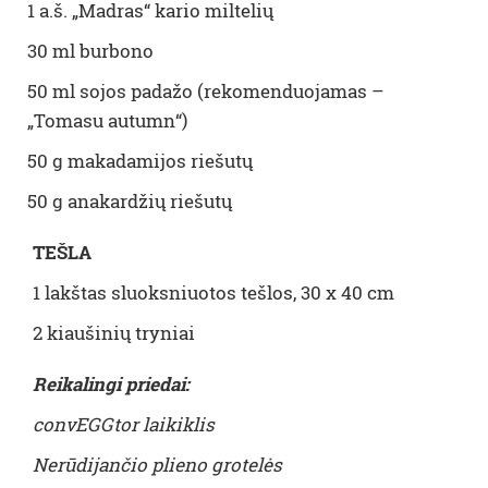
1 a.š. „Madras“ kario miltelių
30 ml burbono
50 ml sojos padažo (rekomenduojamas –
„Tomasu autumn“)
50 g makadamijos riešutų
50 g anakardžių riešutų
TEŠLA
1 lakštas sluoksniuotos tešlos, 30 x 40 cm
2 kiaušinių tryniai
Reikalingi priedai:
convEGGtor laikiklis
Nerūdijančio plieno grotelės