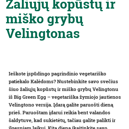
Žaliųjų kopūstų ir
miško grybų
Velingtonas
Ieškote įspūdingo pagrindinio vegetariško
patiekalo Kalėdoms? Nustebinkite savo svečius
šiuo žaliųjų kopūstų ir miško grybų Velingtonu
iš Big Green Egg – vegetariška žymiojo jautienos
Velingtono versija. Įdarą galite paruošti dieną
prieš. Paruoštam
įdarui
reikia bent valandos
šaldytuve, kad sukietėtų, tačiau galite palikti ir
ilgesniam laikui. Kitą dieną įkaitinkite savo