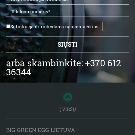
Sutinku gauti rinkodaros naujienlaiškius
arba skambinkite: +370 612
36344
Į VIRŠŲ
BIG GREEN EGG LIETUVA