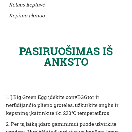
Ketaus keptuvė
Kepimo akmuo
PASIRUOŠIMAS IŠ
ANKSTO
1. Į Big Green Egg įdėkite convEGGtor ir
nerūdijančio plieno groteles, užkurkite anglis ir
kepsninę įkaitinkite iki 220°C temperatūros.
2. Per tą laiką įdaro gaminimui puode užvirkite
vandenį. Nuplėškite 6 viršutinius kopūsto lapus,