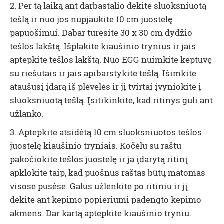
2. Per tą laiką ant darbastalio dėkite sluoksniuotą
tešlą ir nuo jos nupjaukite 10 cm juostelę
papuošimui. Dabar turėsite 30 x 30 cm dydžio
tešlos lakštą. Išplakite kiaušinio trynius ir jais
aptepkite tešlos lakštą. Nuo EGG nuimkite keptuvę
su riešutais ir jais apibarstykite tešlą. Išimkite
ataušusį įdarą iš plėvelės ir jį tvirtai įvyniokite į
sluoksniuotą tešlą. Įsitikinkite, kad ritinys guli ant
užlanko.
3. Aptepkite atsidėtą 10 cm sluoksniuotos tešlos
juostelę kiaušinio tryniais. Kočėlu su raštu
pakočiokite tešlos juostelę ir ja įdarytą ritinį
apklokite taip, kad puošnus raštas būtų matomas
visose pusėse. Galus užlenkite po ritiniu ir jį
dėkite ant kepimo popieriumi padengto kepimo
akmens. Dar kartą aptepkite kiaušinio tryniu.