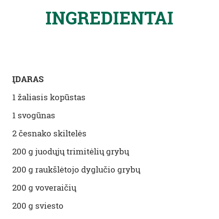
INGREDIENTAI
ĮDARAS
1 žaliasis kopūstas
1 svogūnas
2 česnako skiltelės
200 g juodųjų trimitėlių grybų
200 g raukšlėtojo dyglučio grybų
200 g voveraičių
200 g sviesto