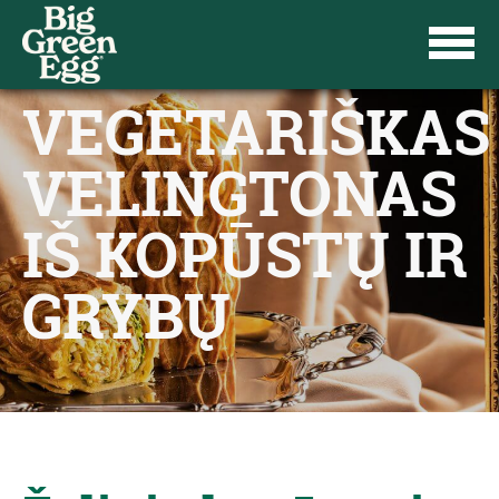
VEGETARIŠKAS
VELINGTONAS
IŠ KOPŪSTŲ IR
GRYBŲ