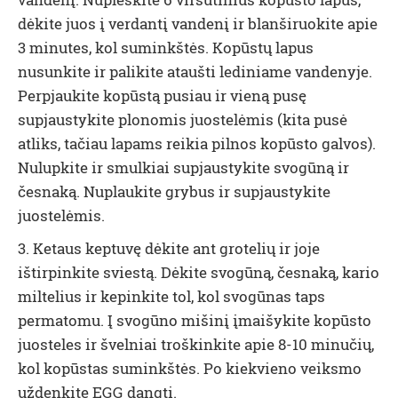
dėkite juos į verdantį vandenį ir blanširuokite apie
3 minutes, kol suminkštės. Kopūstų lapus
nusunkite ir palikite ataušti lediniame vandenyje.
Perpjaukite kopūstą pusiau ir vieną pusę
supjaustykite plonomis juostelėmis (kita pusė
atliks, tačiau lapams reikia pilnos kopūsto galvos).
Nulupkite ir smulkiai supjaustykite svogūną ir
česnaką. Nuplaukite grybus ir supjaustykite
juostelėmis.
3. Ketaus keptuvę dėkite ant grotelių ir joje
ištirpinkite sviestą. Dėkite svogūną, česnaką, kario
miltelius ir kepinkite tol, kol svogūnas taps
permatomu. Į svogūno mišinį įmaišykite kopūsto
juosteles ir švelniai troškinkite apie 8-10 minučių,
kol kopūstas suminkštės. Po kiekvieno veiksmo
uždenkite EGG dangtį.