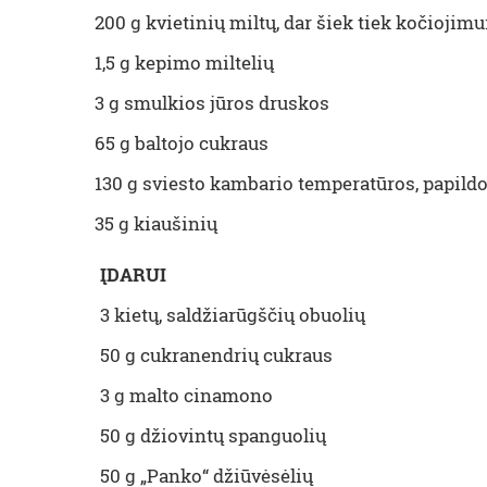
200 g kvietinių miltų, dar šiek tiek kočiojimu
1,5 g kepimo miltelių
3 g smulkios jūros druskos
65 g baltojo cukraus
130 g sviesto kambario temperatūros, papil
35 g kiaušinių
ĮDARUI
3 kietų, saldžiarūgščių obuolių
50 g cukranendrių cukraus
3 g malto cinamono
50 g džiovintų spanguolių
50 g „Panko“ džiūvėsėlių