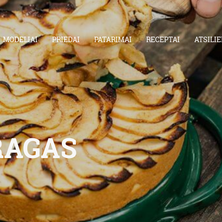
MODELIAI
PRIEDAI
PATARIMAI
RECEPTAI
ATSILIE
RAGAS