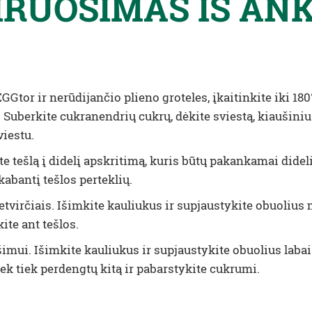
IRUOŠIMAS IŠ AN
GGtor ir nerūdijančio plieno groteles, įkaitinkite iki 180
 Suberkite cukranendrių cukrų, dėkite sviestą, kiaušinius 
viestu.
ite tešlą į didelį apskritimą, kuris būtų pakankamai dide
abantį tešlos perteklių.
 ketvirčiais. Išimkite kauliukus ir supjaustykite obuoliu
ite ant tešlos.
imui. Išimkite kauliukus ir supjaustykite obuolius labai
iek tiek perdengtų kitą ir pabarstykite cukrumi.