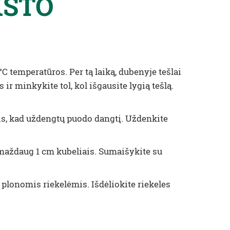
KSTO
°C temperatūros. Per tą laiką, dubenyje tešlai
ir minkykite tol, kol išgausite lygią tešlą.
lis, kad uždengtų puodo dangtį. Uždenkite
s maždaug 1 cm kubeliais. Sumaišykite su
 plonomis riekelėmis. Išdėliokite riekeles