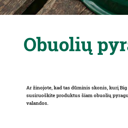
Obuolių pyr
Ar žinojote, kad tas dūminis skonis, kurį Bi
susiruoškite produktus šiam obuolių pyragui
valandos.