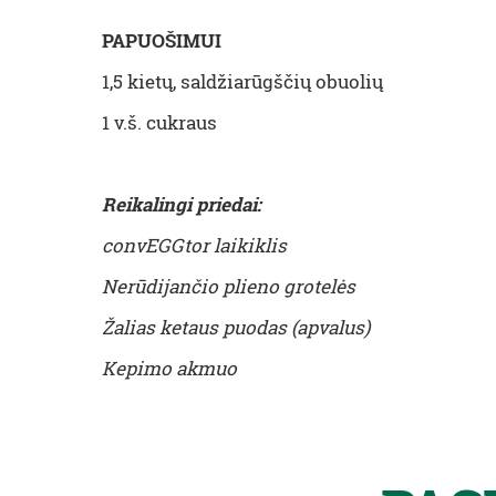
PAPUOŠIMUI
1,5 kietų, saldžiarūgščių obuolių
1 v.š. cukraus
Reikalingi priedai:
convEGGtor laikiklis
Nerūdijančio plieno grotelės
Žalias ketaus puodas (apvalus)
Kepimo akmuo