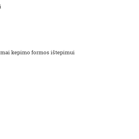
i
domai kepimo formos ištepimui