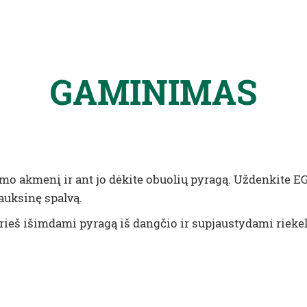
GAMINIMAS
pimo akmenį ir ant jo dėkite obuolių pyragą. Uždenkite E
 auksinę spalvą.
Prieš išimdami pyragą iš dangčio ir supjaustydami riekel