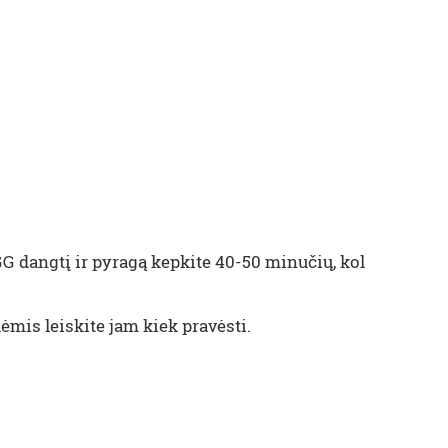
GG dangtį ir pyragą kepkite 40-50 minučių, kol
ėmis leiskite jam kiek pravėsti.