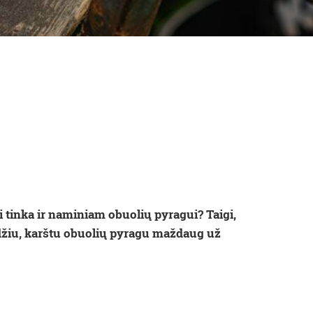
i tinka ir naminiam obuolių pyragui? Taigi,
džiu,
karštu obuolių pyragu
maždaug
už