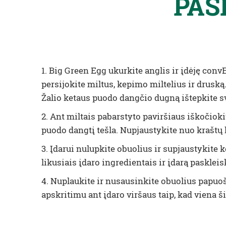
PAS
1. Big Green Egg ukurkite anglis ir įdėję convE
persijokite miltus, kepimo miltelius ir druską.
Žalio ketaus puodo dangčio dugną ištepkite s
2. Ant miltais pabarstyto paviršiaus iškočiok
puodo dangtį tešla. Nupjaustykite nuo kraštų k
3. Įdarui nulupkite obuolius ir supjaustykite
likusiais įdaro ingredientais ir įdarą paskleisk
4. Nuplaukite ir nusausinkite obuolius papuoš
apskritimu ant įdaro viršaus taip, kad viena š