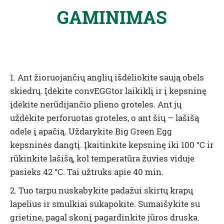
GAMINIMAS
1. Ant
žioruojanč
ių anglių išdėliokite saują obels
skiedrų. Įdėkite convEGGtor laikiklį ir į kepsninę
įdėkite nerūdijančio plieno groteles. Ant jų
uždėkite perforuotas groteles, o ant šių – lašišą
odele į apačią. Uždarykite Big Green Egg
kepsninės dangtį. Įkaitinkite kepsninę iki 100 °C ir
rūkinkite lašišą, kol temperatūra žuvies viduje
pasieks 42 °C. Tai užtruks apie 40 min.
2. Tuo tarpu nuskabykite padažui skirtų krapų
lapelius ir smulkiai sukapokite. Sumaišykite su
grietine, pagal skonį pagardinkite jūros druska.