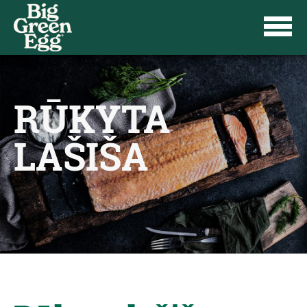
RŪKYTA
LAŠIŠA