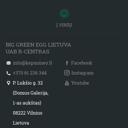
Į VIRŠŲ
BIG GREEN EGG LIETUVA
UAB R-CENTRAS
info@kepsnines.lt
Facebook
+370 61 236 344
Instagram
P. Lukšio g. 32
Youtube
(Domus Galerija,
1-as aukštas)
08222 Vilnius
Lietuva