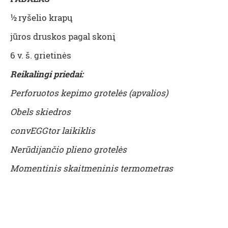
½ ryšelio krapų
jūros druskos pagal skonį
6 v. š. grietinės
Reikalingi priedai:
Perforuotos kepimo grotelės (apvalios)
Obels skiedros
convEGGtor laikiklis
Nerūdijančio plieno grotelės
Momentinis skaitmeninis termometras