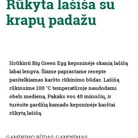
Rūkyta lašiša su
krapų padažu
Išrūkinti Big Green Egg kepsninėje skanią lašišą
labai lengva. Šiame paprastame recepte
pasitelkiamas karšto rūkinimo būdas. Lašišą
rūkinsime 100 °C temperatūroje naudodami
obels medieną. Pakaks vos 40 minučių, ir
turėsite gardžią kamado kepsninėje karštai
rūkytą lašišą.
GAMINIMO BŪDAS: GAMINIMAS