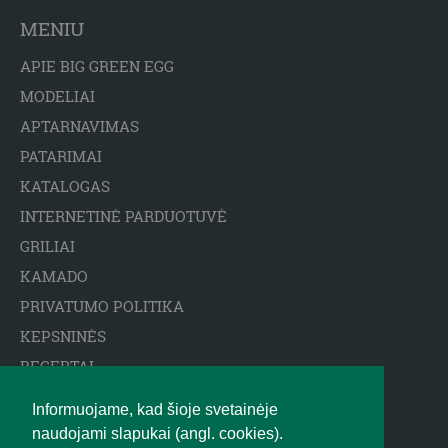
MENIU
APIE BIG GREEN EGG
MODELIAI
APTARNAVIMAS
PATARIMAI
KATALOGAS
INTERNETINĖ PARDUOTUVĖ
GRILIAI
KAMADO
PRIVATUMO POLITIKA
KEPSNINĖS
RECEPTAI
ARCTIC SPA BASEINAI
Informuojame, kad šioje svetainėje
ATSAKOMYBĖS APRIBOJIMAS
naudojami slapukai (angl. cookies).