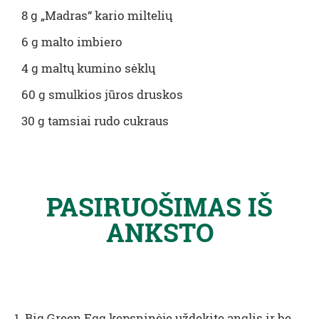
8 g „Madras“ kario miltelių
6 g malto imbiero
4 g maltų kumino sėklų
60 g smulkios jūros druskos
30 g tamsiai rudo cukraus
PASIRUOŠIMAS IŠ
ANKSTO
1. Big Green Egg kepsninėje uždekite anglis ir be