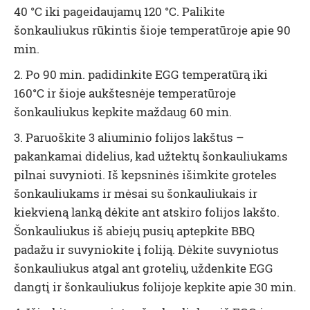
40 °C iki pageidaujamų 120 °C. Palikite
šonkauliukus rūkintis šioje temperatūroje apie 90
min.
2. Po 90 min. padidinkite EGG temperatūrą iki
160°C ir šioje aukštesnėje temperatūroje
šonkauliukus kepkite maždaug 60 min.
3. Paruoškite 3 aliuminio folijos lakštus –
pakankamai didelius, kad užtektų šonkauliukams
pilnai suvynioti. Iš kepsninės išimkite groteles
šonkauliukams ir mėsai su šonkauliukais ir
kiekvieną lanką dėkite ant atskiro folijos lakšto.
Šonkauliukus iš abiejų pusių aptepkite BBQ
padažu ir suvyniokite į foliją. Dėkite suvyniotus
šonkauliukus atgal ant grotelių, uždenkite EGG
dangtį ir šonkauliukus folijoje kepkite apie 30 min.