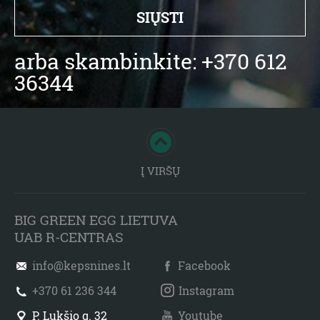
arba skambinkite: +370 612
36344
Į VIRŠŲ
BIG GREEN EGG LIETUVA
UAB R-CENTRAS
info@kepsnines.lt
Facebook
+370 61 236 344
Instagram
P. Lukšio g. 32
Youtube