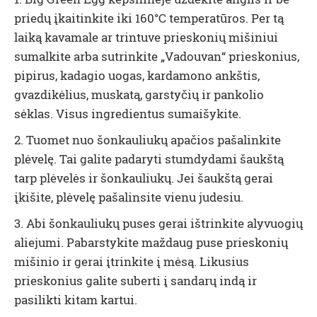
priedų įkaitinkite iki 160°C temperatūros. Per tą
laiką kavamale ar trintuve prieskonių mišiniui
sumalkite arba sutrinkite „Vadouvan“ prieskonius,
pipirus, kadagio uogas, kardamono ankštis,
gvazdikėlius, muskatą, garstyčių ir pankolio
sėklas. Visus ingredientus sumaišykite.
2. Tuomet nuo šonkauliukų apačios pašalinkite
plėvelę. Tai galite padaryti stumdydami šaukštą
tarp plėvelės ir šonkauliukų. Jei šaukštą gerai
įkišite, plėvelę pašalinsite vienu judesiu.
3. Abi šonkauliukų puses gerai ištrinkite alyvuogių
aliejumi. Pabarstykite maždaug puse prieskonių
mišinio ir gerai įtrinkite į mėsą. Likusius
prieskonius galite suberti į sandarų indą ir
pasilikti kitam kartui.