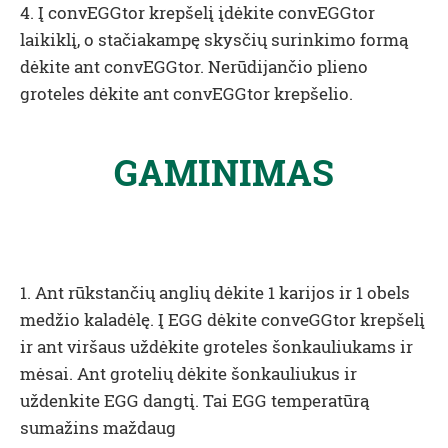
4. Į convEGGtor krepšelį įdėkite convEGGtor
laikiklį, o stačiakampę skysčių surinkimo formą
dėkite ant convEGGtor. Nerūdijančio plieno
groteles dėkite ant convEGGtor krepšelio.
GAMINIMAS
1. Ant rūkstančių anglių dėkite 1 karijos ir 1 obels
medžio kaladėlę. Į EGG dėkite conveGGtor krepšelį
ir ant viršaus uždėkite groteles šonkauliukams ir
mėsai. Ant grotelių dėkite šonkauliukus ir
uždenkite EGG dangtį. Tai EGG temperatūrą
sumažins maždaug