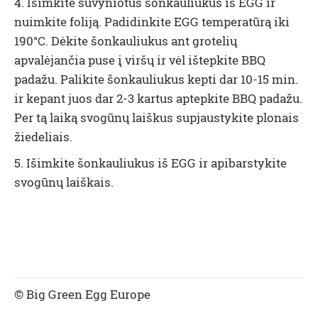
4. Išimkite suvyniotus šonkauliukus iš EGG ir
nuimkite foliją. Padidinkite EGG temperatūrą iki
190°C. Dėkite šonkauliukus ant grotelių
apvalėjančia puse į viršų ir vėl ištepkite BBQ
padažu. Palikite šonkauliukus kepti dar 10-15 min.
ir kepant juos dar 2-3 kartus aptepkite BBQ padažu.
Per tą laiką svogūnų laiškus supjaustykite plonais
žiedeliais.
5. Išimkite šonkauliukus iš EGG ir apibarstykite
svogūnų laiškais.
© Big Green Egg Europe