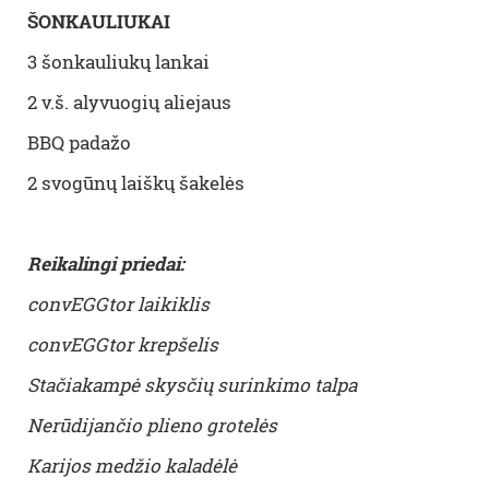
ŠONKAULIUKAI
3 šonkauliukų lankai
2 v.š. alyvuogių aliejaus
BBQ padažo
2 svogūnų laiškų šakelės
Reikalingi priedai:
convEGGtor laikiklis
convEGGtor krepšelis
Stačiakampė skysčių surinkimo talpa
Nerūdijančio plieno grotelės
Karijos medžio kaladėlė