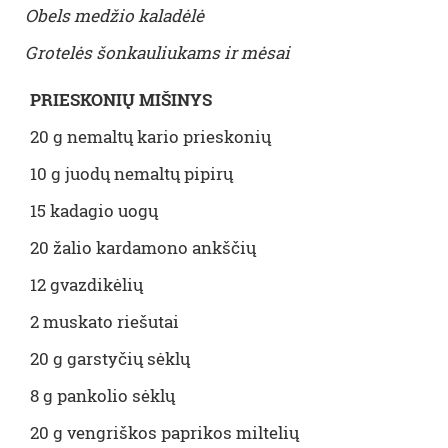
Obels medžio kaladėlė
Grotelės šonkauliukams ir mėsai
PRIESKONIŲ MIŠINYS
20 g nemaltų kario prieskonių
10 g juodų nemaltų pipirų
15 kadagio uogų
20 žalio kardamono ankščių
12 gvazdikėlių
2 muskato riešutai
20 g garstyčių sėklų
8 g pankolio sėklų
20 g vengriškos paprikos miltelių