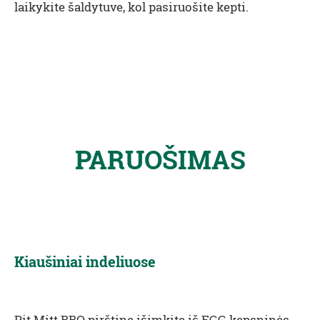
laikykite šaldytuve, kol pasiruošite kepti.
PARUOŠIMAS
Kiaušiniai indeliuose
Pit Mitt BBQ
pirštine išimkite iš EGG kepsninės