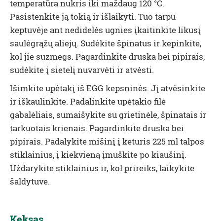
temperatūra nukris iki maždaug 120
°C.
Pasistenkite ją tokią ir išlaikyti. Tuo tarpu
keptuvėje ant nedidelės ugnies įkaitinkite likusį
saulėgrąžų aliejų. Sudėkite špinatus ir kepinkite,
kol jie suzmegs. Pagardinkite druska bei pipirais,
sudėkite į sietelį nuvarvėti ir atvėsti.
Išimkite upėtakį iš EGG kepsninės. Jį atvėsinkite
ir iškaulinkite. Padalinkite upėtakio filė
gabalėliais, sumaišykite su grietinėle, špinatais ir
tarkuotais krienais. Pagardinkite druska bei
pipirais. Padalykite mišinį į keturis 225 ml talpos
stiklainius, į kiekvieną įmuškite po kiaušinį.
Uždarykite stiklainius ir, kol prireiks, laikykite
šaldytuve.
Keksas