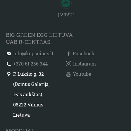
Į VIRŠŲ
BIG GREEN EGG LIETUVA
UAB R-CENTRAS
info@kepsnines.lt
Facebook
+370 61 236 344
Instagram
P. Lukšio g. 32
Youtube
(Domus Galerija,
1-as aukštas)
08222 Vilnius
Lietuva
MODELIAI