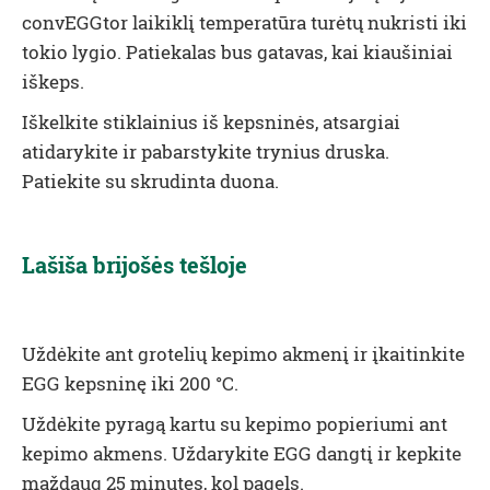
convEGGtor
laikiklį temperatūra turėtų nukristi iki
tokio lygio. Patiekalas bus gatavas, kai kiaušiniai
iškeps.
Iškelkite stiklainius iš kepsninės, atsargiai
atidarykite ir pabarstykite trynius druska.
Patiekite su skrudinta duona.
Lašiša brijošės tešloje
Uždėkite ant grotelių kepimo akmenį ir įkaitinkite
EGG kepsninę iki
200 °C.
Uždėkite pyragą kartu su kepimo popieriumi ant
kepimo akmens. Uždarykite EGG dangtį ir kepkite
maždaug 25 minutes, kol pagels.