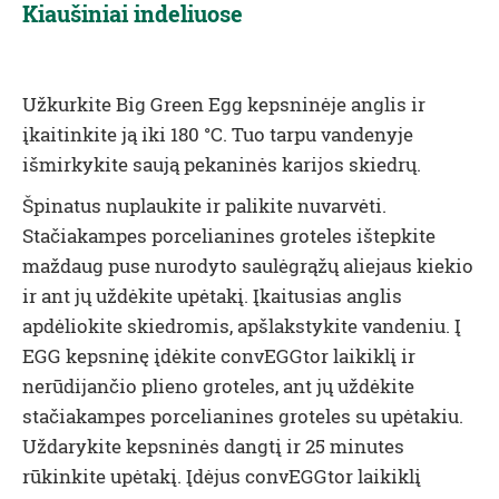
Kiaušiniai indeliuose
Užkurkite Big Green Egg kepsninėje anglis ir
įkaitinkite ją iki
180 °C.
Tuo tarpu vandenyje
išmirkykite saują pekaninės karijos skiedrų.
Špinatus nuplaukite ir palikite nuvarvėti.
Stačiakampes porcelianines groteles ištepkite
maždaug puse nurodyto saulėgrąžų aliejaus kiekio
ir ant jų uždėkite upėtakį. Įkaitusias anglis
apdėliokite skiedromis, apšlakstykite vandeniu. Į
EGG kepsninę įdėkite
convEGGtor
laikiklį ir
nerūdijančio plieno groteles, ant jų uždėkite
stačiakampes porcelianines groteles su upėtakiu.
Uždarykite kepsninės dangtį ir 25 minutes
rūkinkite upėtakį. Įdėjus
convEGGtor
laikiklį