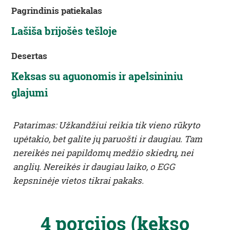
Pagrindinis patiekalas
Lašiša brijošės tešloje
Desertas
Keksas su aguonomis ir apelsininiu
glajumi
Patarimas
:
Užkandžiui reikia tik vieno rūkyto
upėtakio, bet galite jų paruošti ir daugiau. Tam
nereikės nei papildomų medžio skiedrų, nei
anglių. Nereikės ir daugiau laiko, o EGG
kepsninėje vietos tikrai pakaks.
4
porcijos
(
kekso