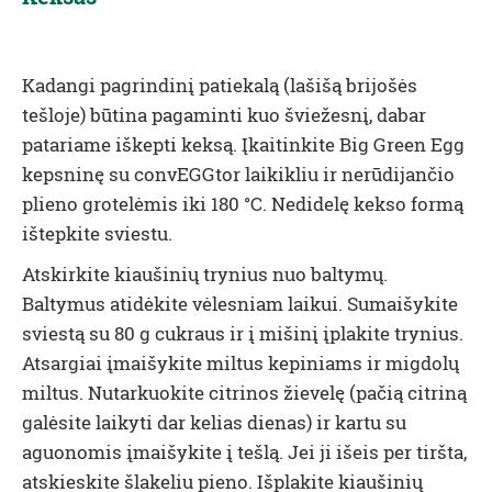
Kadangi pagrindinį patiekalą (lašišą brijošės
tešloje) būtina pagaminti kuo šviežesnį, dabar
patariame iškepti keksą. Įkaitinkite Big Green Egg
kepsninę su
convEGGtor
laikikliu ir nerūdijančio
plieno grotelėmis iki
180 °C.
Nedidelę kekso formą
ištepkite sviestu.
Atskirkite kiaušinių trynius nuo baltymų.
Baltymus atidėkite vėlesniam laikui. Sumaišykite
sviestą su 80 g cukraus ir į mišinį įplakite trynius.
Atsargiai įmaišykite miltus kepiniams ir migdolų
miltus. Nutarkuokite citrinos žievelę (pačią citriną
galėsite laikyti dar kelias dienas) ir kartu su
aguonomis įmaišykite į tešlą. Jei ji išeis per tiršta,
atskieskite šlakeliu pieno. Išplakite kiaušinių