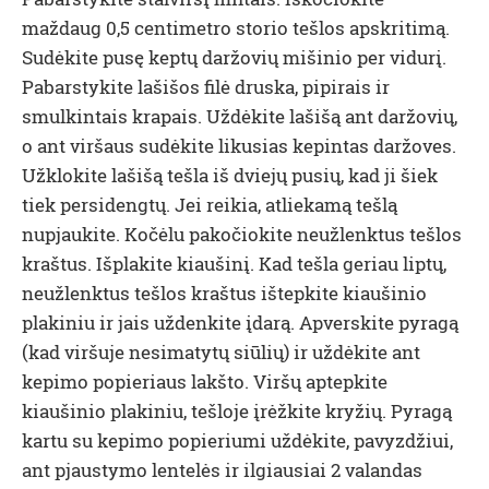
maždaug 0,5 centimetro storio tešlos apskritimą.
Sudėkite pusę keptų daržovių mišinio per vidurį.
Pabarstykite lašišos filė druska, pipirais ir
smulkintais krapais. Uždėkite lašišą ant daržovių,
o ant viršaus sudėkite likusias kepintas daržoves.
Užklokite lašišą tešla iš dviejų pusių, kad ji šiek
tiek persidengtų. Jei reikia, atliekamą tešlą
nupjaukite. Kočėlu pakočiokite neužlenktus tešlos
kraštus. Išplakite kiaušinį. Kad tešla geriau liptų,
neužlenktus tešlos kraštus ištepkite kiaušinio
plakiniu ir jais uždenkite įdarą. Apverskite pyragą
(kad viršuje nesimatytų siūlių) ir uždėkite ant
kepimo popieriaus lakšto.
V
iršų
aptepkite
kiaušinio plakiniu, tešloje įrėžkite kryž
ių
. Pyragą
kartu su kepimo popieriumi uždėkite, pavyzdžiui,
ant pjaustymo lentelės ir ilgiausiai 2 valandas