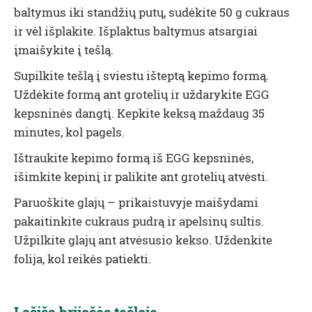
baltymus iki standžių putų, sudėkite 50 g cukraus
ir vėl išplakite. Išplaktus baltymus atsargiai
įmaišykite į tešlą.
Supilkite tešlą į sviestu išteptą kepimo formą.
Uždėkite formą ant grotelių ir uždarykite EGG
kepsninės dangtį. Kepkite keksą maždaug 35
minutes, kol
pagels
.
Ištraukite kepimo formą iš EGG kepsninės,
išimkite kepinį ir palikite ant grotelių atvėsti.
Paruoškite glajų – prikaistuvyje maišydami
pakaitinkite cukraus pudrą ir apelsinų sultis.
Užpilkite glajų ant atvėsusio kekso. Uždenkite
folija, kol reikės patiekti.