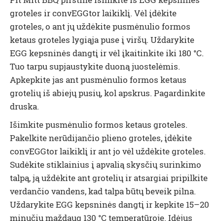
groteles ir
convEGGtor
laikiklį. Vėl įdėkite
groteles, o ant jų uždėkite pusmėnulio formos
ketaus groteles lygiąja puse į viršų. Uždarykite
EGG kepsninės dangtį ir vėl įkaitinkite iki
180 °C.
Tuo tarpu supjaustykite duoną juostelėmis.
Apkepkite jas ant pusmėnulio formos ketaus
grotelių iš abiejų pusių, kol apskrus. Pagardinkite
druska.
Išimkite pusmėnulio formos ketaus groteles.
Pakelkite nerūdijančio plieno groteles, įdėkite
convEGGtor
laikiklį ir ant jo vėl uždėkite groteles.
Sudėkite stiklainius į apvalią skysčių surinkimo
talpą, ją uždėkite ant grotelių ir atsargiai pripilkite
verdančio vandens, kad talpa būtų beveik pilna.
Uždarykite EGG kepsninės dangtį ir kepkite 15–20
minučių maždaug
130 °C
temperatūroje. Įdėjus