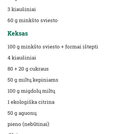
3
kiaušiniai
60 g
minkšto sviesto
Keksas
100 g
minkšto sviesto
+
formai ištepti
4
kiaušiniai
80 + 20 g
cukraus
50 g
miltų kepiniams
100 g
migdolų miltų
1
ekologiška citrina
50 g
aguonų
pieno
(
nebūtinai
)