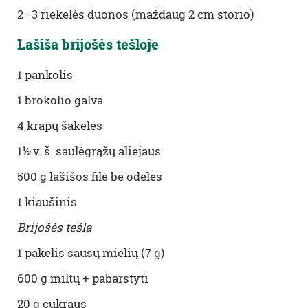
2–3
riekelės duonos
(
maždaug
2 cm
storio
)
Lašiša brijošės tešloje
1
pankolis
1
brokolio galva
4
krapų šakelės
1½
v. š. saulėgrąžų aliejaus
500 g
lašišos filė be odelės
1
kiaušinis
Brijošės tešla
1
pakelis sausų mielių
(7 g)
600 g
miltų
+
pabarstyti
20 g
cukraus