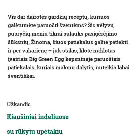
Vis dar dairotės gardžių receptų, kuriuos
galėtumėte paruošti šventėms? Šis vėlyvų
pusryčių meniu tikrai sulauks pasigėrėjimo
šūksnių. Žinoma, šiuos patiekalus galite patiekti
ir per vakarienę – juk stalas, klote nuklotas
įvairiais Big Green Egg kepsninėje paruoštais
patiekalais, kuriais malonu dalytis, nuteikia labai
šventiškai.
Užkandis
Kiaušiniai indeliuose
su rūkytu upėtakiu