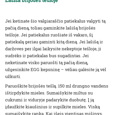
Lašiša brijošės tešloje
Jei ketinate šio valgiaraščio patiekalus valgyti tą
pačią dieną, toliau gaminkite lašišą brijošės
tešloje. Jei patiekalus ruošiate iš vakaro, šį
patiekalą geriau gaminti kitą dieną. Jei lašišą ir
daržoves per ilgai laikysite nekeptoje tešloje, ji
sudrėks ir patiekalas bus sugadintas. Jei
neketinate visko paruošti tą pačią dieną,
užgesinkite EGG kepsninę – vėliau galėsite ją vėl
užkurti.
Paruoškite brijošės tešlą. 150 ml drungno vandens
ištirpdykite mieles. Sumaišykite miltus su
cukrumi ir viduryje padarykite duobutę. Į ją
įdaužkite kiaušinius ir supilkite mieles. Viską
sumaišykite ranka. Kai išeis vientisas mišinys,