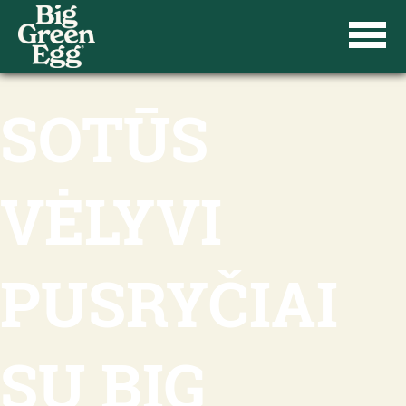
SOTŪS
VĖLYVI
PUSRYČIAI
SU BIG