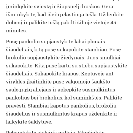
įminkykite sviestą ir žiupsnelį druskos. Gerai
išminkykite, kad išeitų elastinga tešla. Uždenkite
dubenį ir palikite tešlą pakilti šiltoje vietoje 45
minutes.
Pusę pankolio supjaustykite labai plonais
šiaudeliais, kitą pusę sukapokite stambiau. Pusę
brokolio supjaustykite žiedynais. Juos smulkiai
sukapokite. Kitą pusę kartu su stiebu supjaustykite
šiaudeliais. Sukapokite krapus. Keptuvėje ant
viryklės įkaitinkite pusę valgomojo šaukšto
saulėgrąžų aliejaus ir apkepkite susmulkintus
pankolius bei brokolius, kol suminkštės. Palikite
pravėsti. Stambiai kapotus pankolius, brokolių
šiaudelius ir susmulkintus krapus uždenkite ir
laikykite šaldytuve.
Pabarstykite stalviršį miltais. Iškočiokite