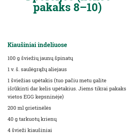
pakaks
8–10
)
Kiaušiniai indeliuose
100 g
šviežių jaunų špinatų
1
v. š. saulėgrąžų aliejaus
1
šviežias upėtakis
(tuo pačiu metu galite
išrūkinti dar kelis upėtakius. Jiems tikrai pakaks
vietos EGG kepsninėje
)
200 ml
grietinėlės
40 g
tarkuotų krienų
4 švieži kiaušiniai