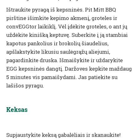
Ištraukite pyragą iš kepsninės.
Pit Mitt BBQ
pirštine išimkite kepimo akmenį, groteles ir
convEGGtor
laikiklį. Vėl įdėkite groteles, o ant jų
uždėkite kinišką keptuvę. Suberkite į ją stambiai
kapotus pankolius ir brokolių šiaudelius,
apšlakstykite likusiu saulėgrąžų aliejumi,
pagardinkite druska. Išmaišykite ir uždarykite
EGG kepsninės dangtį. Daržoves kepkite maždaug
5 minutes vis pamaišydami. Jas patiekite su
lašišos pyragu.
Keksas
Supjaustykite keksą gabalėliais ir skanaukite!